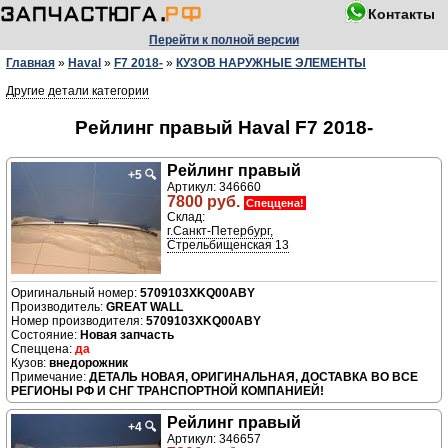
Контакты
Перейти к полной версии
Главная
»
Haval
»
F7 2018-
»
КУЗОВ НАРУЖНЫЕ ЭЛЕМЕНТЫ
Другие детали категории
Рейлинг правый Haval F7 2018-
Рейлинг правый
+5
🔍
Артикул: 346660
7800 руб.
Спеццена!
Склад:
г.Санкт-Петербург,
Стрельбищенская 13
5709103XKQ00ABY
Производитель:
GREAT WALL
Номер производителя:
5709103XKQ00ABY
Новая запчасть
да
внедорожник
ДЕТАЛЬ НОВАЯ, ОРИГИНАЛЬНАЯ, ДОСТАВКА ВО ВСЕ
РЕГИОНЫ РФ И СНГ ТРАНСПОРТНОЙ КОМПАНИЕЙ!
Рейлинг правый
+4
🔍
Артикул: 346657