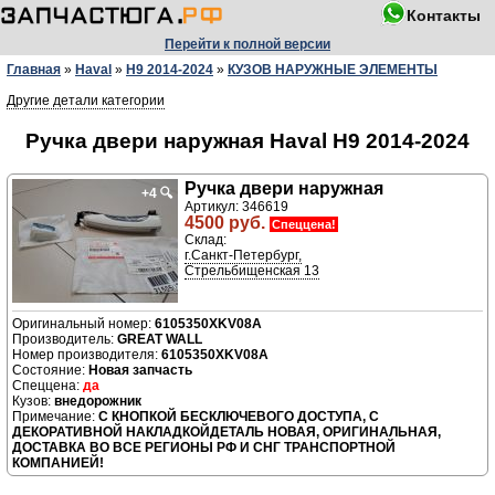
Контакты
Перейти к полной версии
Главная
»
Haval
»
H9 2014-2024
»
КУЗОВ НАРУЖНЫЕ ЭЛЕМЕНТЫ
Другие детали категории
Ручка двери нaружная Haval H9 2014-2024
Ручка двери нaружная
+4
🔍
Артикул: 346619
4500 руб.
Спеццена!
Склад:
г.Санкт-Петербург,
Стрельбищенская 13
6105350XKV08A
Производитель:
GREAT WALL
Номер производителя:
6105350XKV08A
Новая запчасть
да
внедорожник
С КНОПКОЙ БЕСКЛЮЧЕВОГО ДОСТУПА, С
ДЕКОРАТИВНОЙ НАКЛАДКОЙДЕТАЛЬ НОВАЯ, ОРИГИНАЛЬНАЯ,
ДОСТАВКА ВО ВСЕ РЕГИОНЫ РФ И СНГ ТРАНСПОРТНОЙ
КОМПАНИЕЙ!