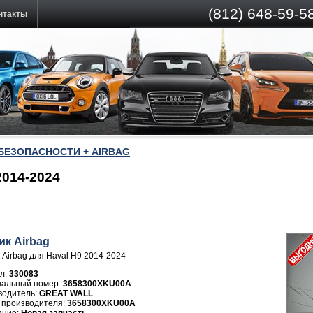
(812)
648-59-58
нтакты
БЕЗОПАСНОСТИ + AIRBAG
2014-2024
ик Airbag
 Airbag для Haval H9 2014-2024
л:
330083
3658300XKU00A
водитель:
GREAT WALL
 производителя:
3658300XKU00A