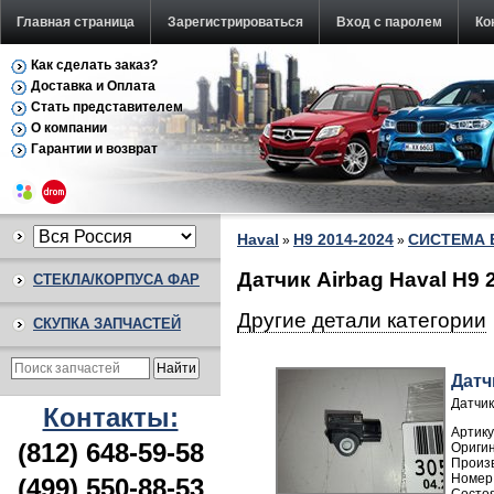
Главная страница
Зарегистрироваться
Вход с паролем
Ко
Как сделать заказ?
Доставка и Оплата
Стать представителем
О компании
Гарантии и возврат
Haval
H9 2014-2024
СИСТЕМА 
»
»
Датчик Airbag Haval H9 
СТЕКЛА/КОРПУСА ФАР
Другие детали категории
СКУПКА ЗАПЧАСТЕЙ
Датч
Датчик
Контакты:
Артику
(812) 648-59-58
Произ
Номер
(499) 550-88-53