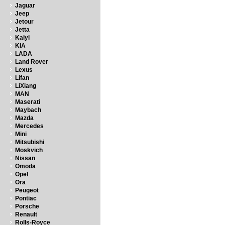
Jaguar
Jeep
Jetour
Jetta
Kaiyi
KIA
LADA
Land Rover
Lexus
Lifan
LiXiang
MAN
Maserati
Maybach
Mazda
Mercedes
Mini
Mitsubishi
Moskvich
Nissan
Omoda
Opel
Ora
Peugeot
Pontiac
Porsche
Renault
Rolls-Royce