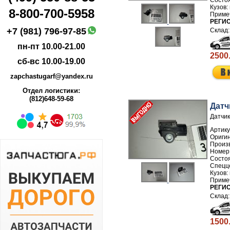
8-800-700-5958
РЕГИ
+7 (981) 796-97-85
пн-пт 10.00-21.00
2500
сб-вс 10.00-19.00
zapchastugarf@yandex.ru
Отдел логистики:
(812)648-59-68
Датч
Датчик
Артику
Произ
Номер
РЕГИ
1500