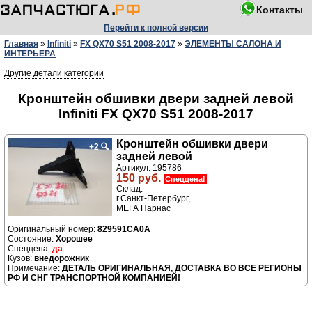
Контакты
Перейти к полной версии
Главная
»
Infiniti
»
FX QX70 S51 2008-2017
»
ЭЛЕМЕНТЫ САЛОНА И
ИНТЕРЬЕРА
Другие детали категории
Кронштейн обшивки двери задней левой
Infiniti FX QX70 S51 2008-2017
Кронштейн обшивки двери
+2
🔍
задней левой
Артикул: 195786
150 руб.
Спеццена!
Склад:
г.Санкт-Петербург,
МЕГА Парнас
829591CA0A
Хорошее
да
внедорожник
ДЕТАЛЬ ОРИГИНАЛЬНАЯ, ДОСТАВКА ВО ВСЕ РЕГИОНЫ
РФ И СНГ ТРАНСПОРТНОЙ КОМПАНИЕЙ!