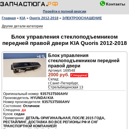
Контакты
Перейти к полной версии
Главная
»
KIA
»
Quoris 2012-2018
»
ЭЛЕКТРООСНАЩЕНИЕ
Другие детали категории
Блок управления стеклоподъемником
передней правой двери KIA Quoris 2012-2018
Блок управления
+6
🔍
стеклоподъемником передней
правой двери
Артикул: 169548
2000 руб.
Спеццена!
Склад:
г.Санкт-Петербург,
Стрельбищенская 13
935753T500AHV
Производитель:
HYUNDAI KIA
Номер производителя:
935753T500AHV
Отличное
да
седан
ДЕТАЛЬ ОРИГИНАЛЬНАЯ, ПОСЛЕ 2015 ГОДА,
РЕСТАЙЛИНГ, ДОСТАВКА ВО ВСЕ РЕГИОНЫ РФ И СНГ
ТРАНСПОРТНОЙ КОМПАНИЕЙ!