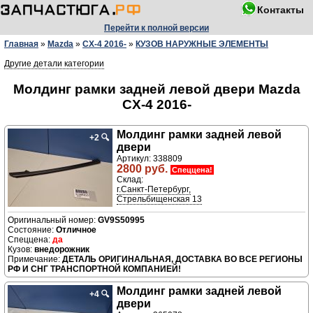
Контакты
Перейти к полной версии
Главная
»
Mazda
»
CX-4 2016-
»
КУЗОВ НАРУЖНЫЕ ЭЛЕМЕНТЫ
Другие детали категории
Молдинг рамки задней левой двери Mazda
CX-4 2016-
Молдинг рамки задней левой
+2
🔍
двери
Артикул: 338809
2800 руб.
Спеццена!
Склад:
г.Санкт-Петербург,
Стрельбищенская 13
GV9S50995
Отличное
да
внедорожник
ДЕТАЛЬ ОРИГИНАЛЬНАЯ, ДОСТАВКА ВО ВСЕ РЕГИОНЫ
РФ И СНГ ТРАНСПОРТНОЙ КОМПАНИЕЙ!
Молдинг рамки задней левой
+4
🔍
двери