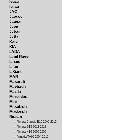
Isuzu
Iveco
JAC
Jaecoo
Jaguar
Jeep
Jetour
Jetta
Kaiyi
KIA
LADA
Land Rover
Lexus
Lifan
LiXiang
MAN
Maserati
Maybach
Mazda
Mercedes
Mini
Mitsubishi
Moskvich
Nissan
Almera Classic B10 2006-2013
Almera G15 2012-2018
Almera N16 2000-2006
Armada TA60 2004-2016