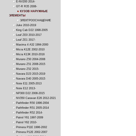
E-NV200 2014-
GT-R R35 2008-
КУЗОВ НАРУЖНЫЕ
ЭЛЕМЕНТЫ
ЭЛЕКТРООСНАЩЕНИЕ
Juke 2010-2019
King Cab D22 1998-2005
Leaf ZE0 2010-2017
Leaf ZE1 2017-
Maxima 4 A32 1994-2000
Micra K12E 2002-2010
Micra K13K 2010-2016
Murano Z50 2004-2008
Murano Z51 2008-2015
Murano Z52 2015-
Navara D23 2015-2019
Navara D40 2005-2015
Note E11 2005-2013
Note E12 2013-
NP300 D22 2008-2015
NV350 Caravan E26 2012-2021
Pathfinder R50 1996-2004
Pathfinder R51 2005-2014
Pathfinder R52 2014-
Patrol Y61 1997-2009
Patrol Y62 2010-
Primera P11E 1996-2002
Primera P12E 2002-2007