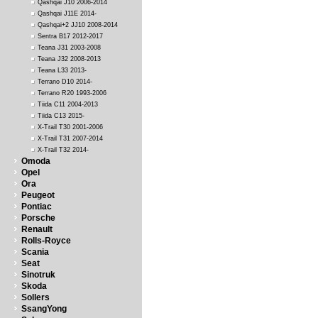
Qashqai J10 2006-2014
Qashqai J11E 2014-
Qashqai+2 JJ10 2008-2014
Sentra B17 2012-2017
Teana J31 2003-2008
Teana J32 2008-2013
Teana L33 2013-
Terrano D10 2014-
Terrano R20 1993-2006
Tiida C11 2004-2013
Tiida C13 2015-
X-Trail T30 2001-2006
X-Trail T31 2007-2014
X-Trail T32 2014-
Omoda
Opel
Ora
Peugeot
Pontiac
Porsche
Renault
Rolls-Royce
Scania
Seat
Sinotruk
Skoda
Sollers
SsangYong