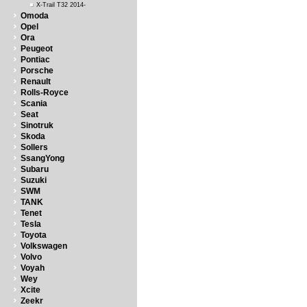
X-Trail T32 2014-
Omoda
Opel
Ora
Peugeot
Pontiac
Porsche
Renault
Rolls-Royce
Scania
Seat
Sinotruk
Skoda
Sollers
SsangYong
Subaru
Suzuki
SWM
TANK
Tenet
Tesla
Toyota
Volkswagen
Volvo
Voyah
Wey
Xcite
Zeekr