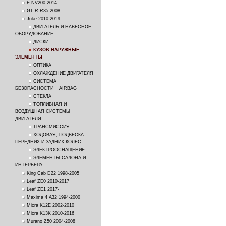
E-NV200 2014-
GT-R R35 2008-
Juke 2010-2019
ДВИГАТЕЛЬ И НАВЕСНОЕ
ОБОРУДОВАНИЕ
ДИСКИ
КУЗОВ НАРУЖНЫЕ
ЭЛЕМЕНТЫ
ОПТИКА
ОХЛАЖДЕНИЕ ДВИГАТЕЛЯ
СИСТЕМА
БЕЗОПАСНОСТИ + AIRBAG
СТЕКЛА
ТОПЛИВНАЯ И
ВОЗДУШНАЯ СИСТЕМЫ
ДВИГАТЕЛЯ
ТРАНСМИССИЯ
ХОДОВАЯ, ПОДВЕСКА
ПЕРЕДНИХ И ЗАДНИХ КОЛЕС
ЭЛЕКТРООСНАЩЕНИЕ
ЭЛЕМЕНТЫ САЛОНА И
ИНТЕРЬЕРА
King Cab D22 1998-2005
Leaf ZE0 2010-2017
Leaf ZE1 2017-
Maxima 4 A32 1994-2000
Micra K12E 2002-2010
Micra K13K 2010-2016
Murano Z50 2004-2008