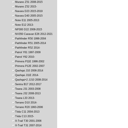
Murano Z51 2008-2015
Murano Z52 2015-
Navara D23 2015-2019
Navara D40 2005-2015
Note E11 2005-2013
Note E12 2013-
NP300 D22 2008-2015
NV350 Caravan E26 2012-2021
Pathfinder R50 1996-2004
Pathfinder R51 2005-2014
Pathfinder R52 2014-
Patrol Y61 1997-2009
Patrol Y62 2010-
Primera P11E 1996-2002
Primera P12E 2002-2007
Qashqai J10 2006-2014
Qashqai J11E 2014-
Qashqai+2 JJ10 2008-2014
Sentra B17 2012-2017
Teana J31 2003-2008
Teana J32 2008-2013
Teana L33 2013-
Terrano D10 2014-
Terrano R20 1993-2006
Tiida C11 2004-2013
Tiida C13 2015-
X-Trail T30 2001-2006
X-Trail T31 2007-2014