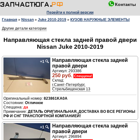
Контакты
Перейти к полной версии
Главная
»
Nissan
»
Juke 2010-2019
»
КУЗОВ НАРУЖНЫЕ ЭЛЕМЕНТЫ
Другие детали категории
Направляющая стекла задней правой двери
Nissan Juke 2010-2019
Направляющая стекла задней
+1
🔍
правой двери
Артикул: 293386
250 руб.
Спеццена!
Склад:
г.Санкт-Петербург,
Стрельбищенская 13
823861KA0A
Отличное
да
ДЕТАЛЬ ОРИГИНАЛЬНАЯ, ДОСТАВКА ВО ВСЕ РЕГИОНЫ
РФ И СНГ ТРАНСПОРТНОЙ КОМПАНИЕЙ!
Направляющая стекла задней
+1
🔍
правой двери
Артикул: 296894