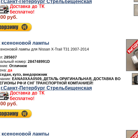
г.Санкт-Петербург Стрельбищенская
.00 руб.
 ксеноновой лампы
сеноновой лампы для Nissan X-Trail T31 2007-2014
л:
285607
284748991D
Отличное
да
седан, купэ, внедорожник
EANA0XAA0509, ДЕТАЛЬ ОРИГИНАЛЬНАЯ, ДОСТАВКА ВО
ЕГИОНЫ РФ И СНГ ТРАНСПОРТНОЙ КОМПАНИЕЙ!
г.Санкт-Петербург Стрельбищенская
.00 руб.
 ксеноновой лампы