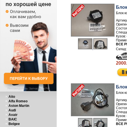
Блок
Блок к
Артику
ВСЕ Р
2000
Блок
Блок к
Aito
Артику
Alfa Romeo
Aston Martin
Audi
Avatr
BAIC
Belgee
ВСЕ Р