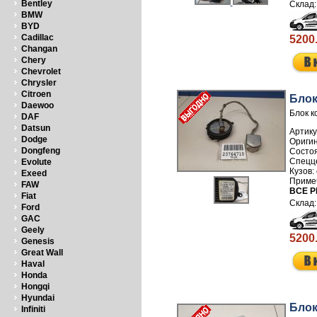
Bentley
BMW
BYD
Cadillac
5200
Changan
Chery
Chevrolet
Chrysler
Citroen
Блок
Daewoo
Блок к
DAF
Datsun
Артику
Dodge
Dongfeng
Evolute
Exeed
FAW
ВСЕ Р
Fiat
Ford
GAC
Geely
5200
Genesis
Great Wall
Haval
Honda
Hongqi
Hyundai
Блок
Infiniti