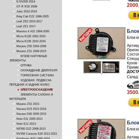
E-NV200 2014-
2000
GT-R R35 2008-
Juke 2010-2019
King Cab D22 1998-2005
Leaf ZE0 2010-2017
Leaf ZE1 2017-
Блок
Maxima 4 A32 1994-2000
Micra K12E 2002-2010
Блок к
Micra K13K 2010-2016
Артику
Murano Z50 2004-2008
Murano Z51 2008-2015
КУЗОВ НАРУЖНЫЕ
ЭЛЕМЕНТЫ
ОПТИКА
ОХЛАЖДЕНИЕ ДВИГАТЕЛЯ
ДОСТА
ТОРМОЗНАЯ СИСТЕМА
ХОДОВАЯ, ПОДВЕСКА
ПЕРЕДНИХ И ЗАДНИХ КОЛЕС
ЭЛЕКТРООСНАЩЕНИЕ
3500
ЭЛЕМЕНТЫ САЛОНА И
ИНТЕРЬЕРА
Murano Z52 2015-
Navara D23 2015-2019
Navara D40 2005-2015
Note E11 2005-2013
Блок
Note E12 2013-
Блок к
NP300 D22 2008-2015
NV350 Caravan E26 2012-2021
Артику
Pathfinder R50 1996-2004