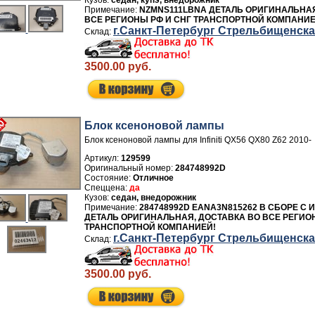
седан, купэ, внедорожник
NZMNS111LBNA ДЕТАЛЬ ОРИГИНАЛЬНАЯ
ВСЕ РЕГИОНЫ РФ И СНГ ТРАНСПОРТНОЙ КОМПАНИЕ
г.Санкт-Петербург Стрельбищенск
3500.00 руб.
Блок ксеноновой лампы
Блок ксеноновой лампы для Infiniti QX56 QX80 Z62 2010-
Артикул:
129599
284748992D
Отличное
да
седан, внедорожник
284748992D EANA3N815262 В СБОРЕ С 
ДЕТАЛЬ ОРИГИНАЛЬНАЯ, ДОСТАВКА ВО ВСЕ РЕГИО
ТРАНСПОРТНОЙ КОМПАНИЕЙ!
г.Санкт-Петербург Стрельбищенск
3500.00 руб.