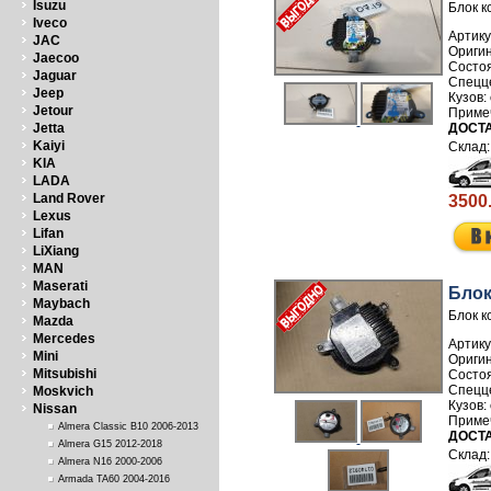
Isuzu
Блок к
Iveco
Артику
JAC
Jaecoo
Jaguar
Jeep
Jetour
Jetta
ДОСТА
Kaiyi
KIA
LADA
Land Rover
3500
Lexus
Lifan
LiXiang
MAN
Maserati
Блок
Maybach
Блок к
Mazda
Mercedes
Артику
Mini
Mitsubishi
Moskvich
Nissan
Almera Classic B10 2006-2013
ДОСТА
Almera G15 2012-2018
Almera N16 2000-2006
Armada TA60 2004-2016