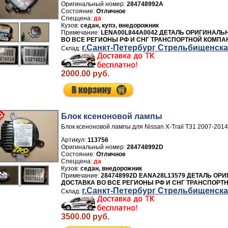
284748992A
Отличное
да
седан, купэ, внедорожник
LENA00L844A0042 ДЕТАЛЬ ОРИГИНАЛЬ
ВО ВСЕ РЕГИОНЫ РФ И СНГ ТРАНСПОРТНОЙ КОМПА
г.Санкт-Петербург Стрельбищенск
2000.00 руб.
Блок ксеноновой лампы
Блок ксеноновой лампы для Nissan X-Trail T31 2007-2014
Артикул:
113756
284748992D
Отличное
да
седан, внедорожник
284748992D EANA28L13579 ДЕТАЛЬ ОР
ДОСТАВКА ВО ВСЕ РЕГИОНЫ РФ И СНГ ТРАНСПОРТ
г.Санкт-Петербург Стрельбищенск
3500.00 руб.