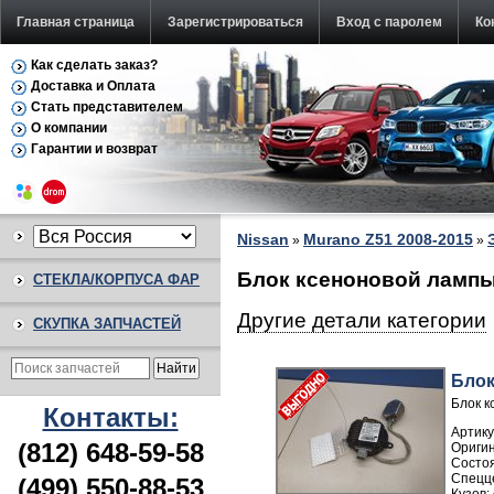
Главная страница
Зарегистрироваться
Вход с паролем
Ко
Как сделать заказ?
Доставка и Оплата
Стать представителем
О компании
Гарантии и возврат
Nissan
Murano Z51 2008-2015
»
»
Блок ксеноновой лампы 
СТЕКЛА/КОРПУСА ФАР
Другие детали категории
СКУПКА ЗАПЧАСТЕЙ
Блок
Блок к
Контакты:
Артику
(812) 648-59-58
(499) 550-88-53