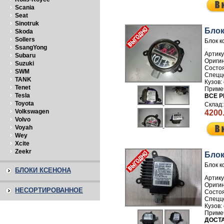
Scania
Seat
Sinotruk
Блок
Skoda
Sollers
Блок к
SsangYong
Артику
Subaru
Suzuki
SWM
TANK
Tenet
Tesla
ВСЕ Р
Toyota
Volkswagen
4200
Volvo
Voyah
Wey
Xcite
Zeekr
Блок
Блок к
БЛОКИ КСЕНОНА
Артику
НЕСОРТИРОВАННОЕ
ДОСТА