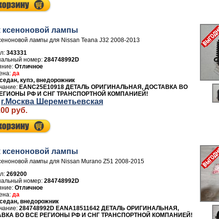
 ксеноновой лампы
сеноновой лампы для Nissan Teana J32 2008-2013
л:
343331
284748992D
Отличное
да
седан, купэ, внедорожник
EANC25E10918 ДЕТАЛЬ ОРИГИНАЛЬНАЯ, ДОСТАВКА ВО
ЕГИОНЫ РФ И СНГ ТРАНСПОРТНОЙ КОМПАНИЕЙ!
г.Москва Шереметьевская
.00 руб.
 ксеноновой лампы
сеноновой лампы для Nissan Murano Z51 2008-2015
л:
269200
284748992D
Отличное
да
седан, внедорожник
284748992D EANA18511642 ДЕТАЛЬ ОРИГИНАЛЬНАЯ,
ВКА ВО ВСЕ РЕГИОНЫ РФ И СНГ ТРАНСПОРТНОЙ КОМПАНИЕЙ!