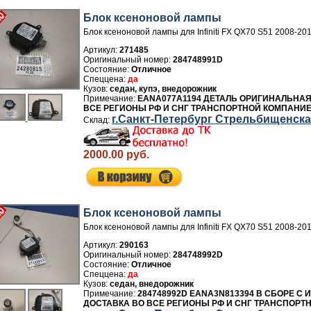
Блок ксеноновой лампы
Блок ксеноновой лампы для Infiniti FX QX70 S51 2008-20
Артикул:
271485
284748991D
Отличное
да
седан, купэ, внедорожник
EANA077A1194 ДЕТАЛЬ ОРИГИНАЛЬНАЯ
ВСЕ РЕГИОНЫ РФ И СНГ ТРАНСПОРТНОЙ КОМПАНИЕ
г.Санкт-Петербург Стрельбищенск
2000.00 руб.
Блок ксеноновой лампы
Блок ксеноновой лампы для Infiniti FX QX70 S51 2008-20
Артикул:
290163
284748992D
Отличное
да
седан, внедорожник
284748992D EANA3N813394 В СБОРЕ С 
ДОСТАВКА ВО ВСЕ РЕГИОНЫ РФ И СНГ ТРАНСПОРТ