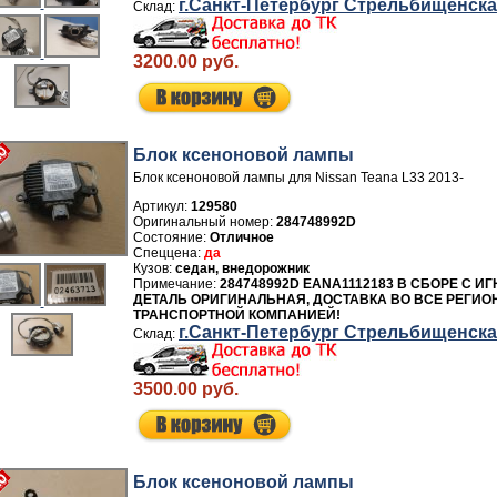
г.Санкт-Петербург Стрельбищенск
3200.00 руб.
Блок ксеноновой лампы
Блок ксеноновой лампы для Nissan Teana L33 2013-
Артикул:
129580
284748992D
Отличное
да
седан, внедорожник
284748992D EANA1112183 В СБОРЕ С И
ДЕТАЛЬ ОРИГИНАЛЬНАЯ, ДОСТАВКА ВО ВСЕ РЕГИО
ТРАНСПОРТНОЙ КОМПАНИЕЙ!
г.Санкт-Петербург Стрельбищенск
3500.00 руб.
Блок ксеноновой лампы