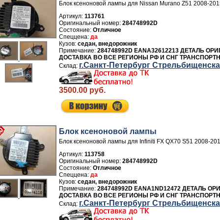
Блок ксеноновой лампы для Nissan Murano Z51 2008-201
Артикул:
113761
284748992D
Отличное
да
седан, внедорожник
284748992D EANA32612213 ДЕТАЛЬ ОР
ДОСТАВКА ВО ВСЕ РЕГИОНЫ РФ И СНГ ТРАНСПОРТ
г.Санкт-Петербург Стрельбищенск
3500.00 руб.
Блок ксеноновой лампы
Блок ксеноновой лампы для Infiniti FX QX70 S51 2008-20
Артикул:
113758
284748992D
Отличное
да
седан, внедорожник
284748992D EANA1ND12472 ДЕТАЛЬ ОР
ДОСТАВКА ВО ВСЕ РЕГИОНЫ РФ И СНГ ТРАНСПОРТ
г.Санкт-Петербург Стрельбищенск