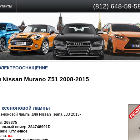
(812)
648-59-58
нтакты
ЭЛЕКТРООСНАЩЕНИЕ
Nissan Murano Z51 2008-2015
 ксеноновой лампы
сеноновой лампы для Nissan Teana L33 2013-
л:
268375
284748991D
Отличное
да