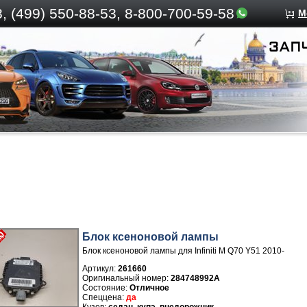
, (499)
550-88-53, 8-800-700-59-58
М
Блок ксеноновой лампы
Блок ксеноновой лампы для Infiniti M Q70 Y51 2010-
Артикул:
261660
284748992A
Отличное
да