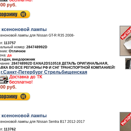
.00 руб.
 ксеноновой лампы
сеноновой лампы для Nissan GT-R R35 2008-
л:
113757
284748992D
Отличное
да
седан, внедорожник
284748992D EANA2DS10518 ДЕТАЛЬ ОРИГИНАЛЬНАЯ,
ВКА ВО ВСЕ РЕГИОНЫ РФ И СНГ ТРАНСПОРТНОЙ КОМПАНИЕЙ!
г.Санкт-Петербург Стрельбищенская
.00 руб.
 ксеноновой лампы
сеноновой лампы для Nissan Sentra B17 2012-2017
л:
113762