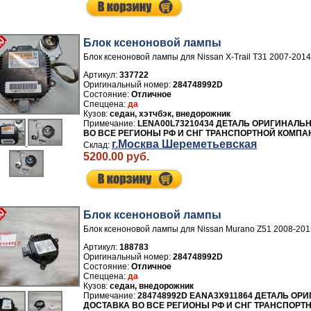
Блок ксеноновой лампы
Блок ксеноновой лампы для Nissan X-Trail T31 2007-2014
Артикул:
337722
284748992D
Отличное
да
седан, хэтчбэк, внедорожник
LENA00L73210434 ДЕТАЛЬ ОРИГИНАЛЬ
ВО ВСЕ РЕГИОНЫ РФ И СНГ ТРАНСПОРТНОЙ КОМПА
г.Москва Шереметьевская
5200.00 руб.
Блок ксеноновой лампы
Блок ксеноновой лампы для Nissan Murano Z51 2008-201
Артикул:
188783
284748992D
Отличное
да
седан, внедорожник
284748992D EANA3X911864 ДЕТАЛЬ ОР
ДОСТАВКА ВО ВСЕ РЕГИОНЫ РФ И СНГ ТРАНСПОРТ