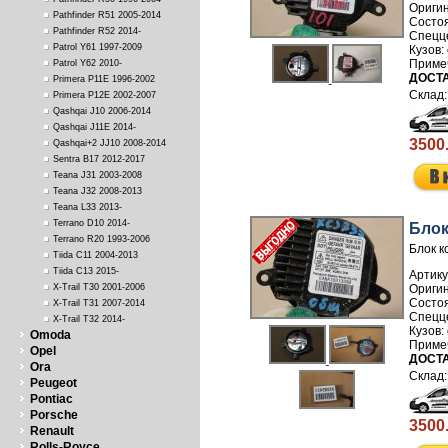
Pathfinder R51 2005-2014
Pathfinder R52 2014-
Patrol Y61 1997-2009
Patrol Y62 2010-
ДОСТА
Primera P11E 1996-2002
Primera P12E 2002-2007
Qashqai J10 2006-2014
Qashqai J11E 2014-
3500
Qashqai+2 JJ10 2008-2014
Sentra B17 2012-2017
Teana J31 2003-2008
Teana J32 2008-2013
Teana L33 2013-
Terrano D10 2014-
Блок
Terrano R20 1993-2006
Блок к
Tiida C11 2004-2013
Tiida C13 2015-
Артику
X-Trail T30 2001-2006
X-Trail T31 2007-2014
X-Trail T32 2014-
Omoda
Opel
ДОСТА
Ora
Peugeot
Pontiac
Porsche
3500
Renault
Rolls-Royce