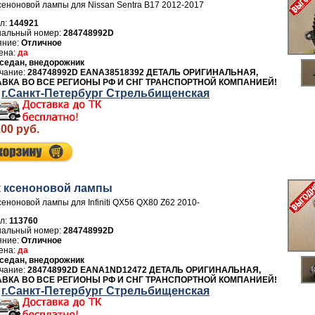
сеноновой лампы для Nissan Sentra B17 2012-2017
л:
144921
284748992D
Отличное
да
седан, внедорожник
284748992D EANA38518392 ДЕТАЛЬ ОРИГИНАЛЬНАЯ,
ВКА ВО ВСЕ РЕГИОНЫ РФ И СНГ ТРАНСПОРТНОЙ КОМПАНИЕЙ!
г.Санкт-Петербург Стрельбищенская
.00 руб.
 ксеноновой лампы
сеноновой лампы для Infiniti QX56 QX80 Z62 2010-
л:
113760
284748992D
Отличное
да
седан, внедорожник
284748992D EANA1ND12472 ДЕТАЛЬ ОРИГИНАЛЬНАЯ,
ВКА ВО ВСЕ РЕГИОНЫ РФ И СНГ ТРАНСПОРТНОЙ КОМПАНИЕЙ!
г.Санкт-Петербург Стрельбищенская