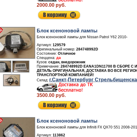
2000.00 руб.
Блок ксеноновой лампы
Блок ксеноновой лампы для Nissan Patrol Y62 2010-
Артикул:
129579
284748992D
Отличное
да
седан, внедорожник
284748992D EANA1DN11700 В СБОРЕ С 
ДЕТАЛЬ ОРИГИНАЛЬНАЯ, ДОСТАВКА ВО ВСЕ РЕГИО
ТРАНСПОРТНОЙ КОМПАНИЕЙ!
г.Санкт-Петербург Стрельбищенск
3500.00 руб.
Блок ксеноновой лампы
Блок ксеноновой лампы для Infiniti FX QX70 S51 2008-20
Артикул:
113862