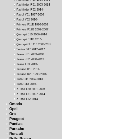
Pathfinder R51 2005-2014
Pathfinder R52 2014-
Patrol Y61 1997-2009
Patrol Y62 2010-
Primera P11E 1996-2002
Primera P12E 2002-2007
Qashqai J10 2006-2014
Qashqai J11E 2014-
Qashqai+2 JJ10 2008-2014
Sentra B17 2012-2017
Teana J31 2003-2008
Teana J32 2008-2013
Teana L33 2013-
Terrano D10 2014-
Terrano R20 1993-2006
Tiida C11 2004-2013
Tiida C13 2015-
X-Trail T30 2001-2006
X-Trail T31 2007-2014
X-Trail T32 2014-
Omoda
Opel
Ora
Peugeot
Pontiac
Porsche
Renault
Rolls-Royce