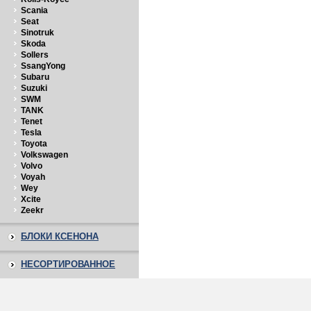
Scania
Seat
Sinotruk
Skoda
Sollers
SsangYong
Subaru
Suzuki
SWM
TANK
Tenet
Tesla
Toyota
Volkswagen
Volvo
Voyah
Wey
Xcite
Zeekr
БЛОКИ КСЕНОНА
НЕСОРТИРОВАННОЕ