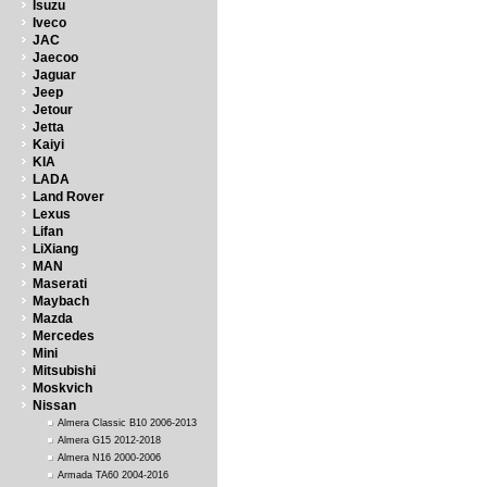
Isuzu
Iveco
JAC
Jaecoo
Jaguar
Jeep
Jetour
Jetta
Kaiyi
KIA
LADA
Land Rover
Lexus
Lifan
LiXiang
MAN
Maserati
Maybach
Mazda
Mercedes
Mini
Mitsubishi
Moskvich
Nissan
Almera Classic B10 2006-2013
Almera G15 2012-2018
Almera N16 2000-2006
Armada TA60 2004-2016