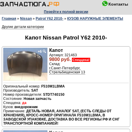
Контакты
Перейти к полной версии
Главная
»
Nissan
»
Patrol Y62 2010-
»
КУЗОВ НАРУЖНЫЕ ЭЛЕМЕНТЫ
Другие детали категории
Капот Nissan Patrol Y62 2010-
Капот
+6
🔍
Артикул: 321463
9800 руб.
Спеццена!
Склад:
г.Санкт-Петербург,
Стрельбищенская 13
F510M1LBMA
Производитель:
SAT
Номер производителя:
STDT740150
Новая запчасть
да
внедорожник
ДЕТАЛЬ НОВАЯ, АНАЛОГ SAT, (ЕСТЬ СЛЕДЫ ОТ
ХРАНЕНИЯ), КРОСС-НОМЕР ОРИГИНАЛА F510M1LBMA, В
ЗАВОДСКОЙ УПАКОВКЕ, ДОСТАВКА ВО ВСЕ РЕГИОНЫ РФ И СНГ
ТРАНСПОРТНОЙ КОМПАНИЕЙ!