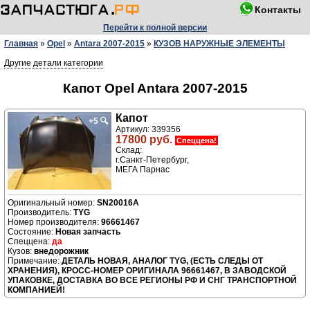
Контакты
Перейти к полной версии
Главная
»
Opel
»
Antara 2007-2015
»
КУЗОВ НАРУЖНЫЕ ЭЛЕМЕНТЫ
Другие детали категории
Капот Opel Antara 2007-2015
Капот
+5
🔍
Артикул: 339356
17800 руб.
Спеццена!
Склад:
г.Санкт-Петербург,
МЕГА Парнас
SN20016A
Производитель:
TYG
Номер производителя:
96661467
Новая запчасть
да
внедорожник
ДЕТАЛЬ НОВАЯ, АНАЛОГ TYG, (ЕСТЬ СЛЕДЫ ОТ
ХРАНЕНИЯ), КРОСС-НОМЕР ОРИГИНАЛА 96661467, В ЗАВОДСКОЙ
УПАКОВКЕ, ДОСТАВКА ВО ВСЕ РЕГИОНЫ РФ И СНГ ТРАНСПОРТНОЙ
КОМПАНИЕЙ!