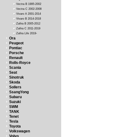
Vectra B 1995-2002
Vectra C 2002-2008
Vivaro A 2001-2014
Vivaro B 2014-2018
Zafira B 2005-2012
Zafira C 2011-2019
Zafira Life 2019-
Ora
Peugeot
Pontiac
Porsche
Renault
Rolls-Royce
Scania
Seat
Sinotruk
Skoda
Sollers
SsangYong
Subaru
Suzuki
SWM
TANK
Tenet
Tesla
Toyota
Volkswagen
Volvo