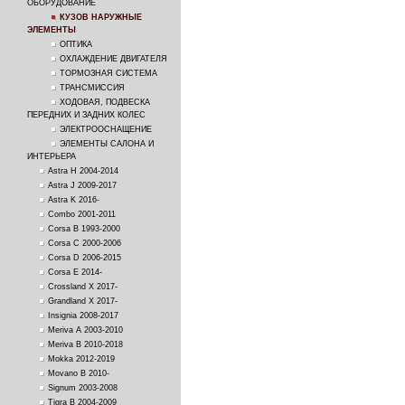
ОБОРУДОВАНИЕ
КУЗОВ НАРУЖНЫЕ
ЭЛЕМЕНТЫ
ОПТИКА
ОХЛАЖДЕНИЕ ДВИГАТЕЛЯ
ТОРМОЗНАЯ СИСТЕМА
ТРАНСМИССИЯ
ХОДОВАЯ, ПОДВЕСКА
ПЕРЕДНИХ И ЗАДНИХ КОЛЕС
ЭЛЕКТРООСНАЩЕНИЕ
ЭЛЕМЕНТЫ САЛОНА И
ИНТЕРЬЕРА
Astra H 2004-2014
Astra J 2009-2017
Astra K 2016-
Combo 2001-2011
Corsa B 1993-2000
Corsa C 2000-2006
Corsa D 2006-2015
Corsa E 2014-
Crossland X 2017-
Grandland X 2017-
Insignia 2008-2017
Meriva A 2003-2010
Meriva B 2010-2018
Mokka 2012-2019
Movano B 2010-
Signum 2003-2008
Tigra B 2004-2009