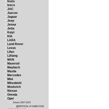
Isuzu
Iveco
JAC
Jaecoo
Jaguar
Jeep
Jetour
Jetta
Kaiyi
KIA
LADA
Land Rover
Lexus
Lifan
LiXiang
MAN
Maserati
Maybach
Mazda
Mercedes
Mini
Mitsubishi
Moskvich
Nissan
Omoda
Opel
Antara 2007-2015
ДВИГАТЕЛЬ И НАВЕСНОЕ