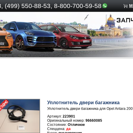
, (499)
550-88-53, 8-800-700-59-58
М
Уплотнитель двери багажника
Уплотнитель двери багажника для Opel Antara 20
Артикул:
223901
96660085
Отличное
да