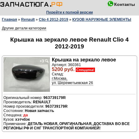
Контакты
Перейти к полной версии
Главная
»
Renault
»
Clio 4 2012-2019
»
КУЗОВ НАРУЖНЫЕ ЭЛЕМЕНТЫ
Другие детали категории
Крышка на зеркало левое Renault Clio 4
2012-2019
Крышка на зеркало левое
+3
🔍
Артикул: 360361
5200 руб.
Спеццена!
Склад:
г.Москва,
ул. Шереметьевская 26
963739179R
Производитель:
RENAULT
Номер производителя:
963739179R
Новая запчасть
да
хэтчбэк
ДЕТАЛЬ НОВАЯ, ОРИГИНАЛЬНАЯ, ДОСТАВКА ВО ВСЕ
РЕГИОНЫ РФ И СНГ ТРАНСПОРТНОЙ КОМПАНИЕЙ!