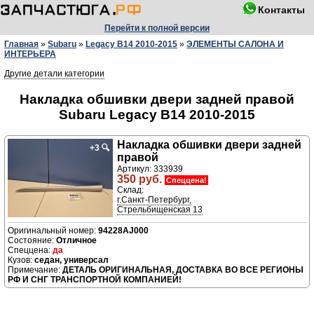
Контакты
Перейти к полной версии
Главная
»
Subaru
»
Legacy B14 2010-2015
»
ЭЛЕМЕНТЫ САЛОНА И
ИНТЕРЬЕРА
Другие детали категории
Накладка обшивки двери задней правой
Subaru Legacy B14 2010-2015
Накладка обшивки двери задней
+3
🔍
правой
Артикул: 333939
350 руб.
Спеццена!
Склад:
г.Санкт-Петербург,
Стрельбищенская 13
94228AJ000
Отличное
да
седан, универсал
ДЕТАЛЬ ОРИГИНАЛЬНАЯ, ДОСТАВКА ВО ВСЕ РЕГИОНЫ
РФ И СНГ ТРАНСПОРТНОЙ КОМПАНИЕЙ!