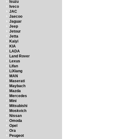
Isuzu
Iveco
JAC
Jaecoo
Jaguar
Jeep
Jetour
Jetta
Kaiyi
KIA
LADA
Land Rover
Lexus
Lifan
LiXiang
MAN
Maserati
Maybach
Mazda
Mercedes
Mini
Mitsubishi
Moskvich
Nissan
Omoda
Opel
Ora
Peugeot