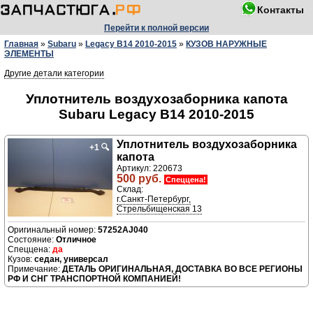
Контакты
Перейти к полной версии
Главная
»
Subaru
»
Legacy B14 2010-2015
»
КУЗОВ НАРУЖНЫЕ
ЭЛЕМЕНТЫ
Другие детали категории
Уплотнитель воздухозаборника капота
Subaru Legacy B14 2010-2015
Уплотнитель воздухозаборника
+1
🔍
капота
Артикул: 220673
500 руб.
Спеццена!
Склад:
г.Санкт-Петербург,
Стрельбищенская 13
57252AJ040
Отличное
да
седан, универсал
ДЕТАЛЬ ОРИГИНАЛЬНАЯ, ДОСТАВКА ВО ВСЕ РЕГИОНЫ
РФ И СНГ ТРАНСПОРТНОЙ КОМПАНИЕЙ!