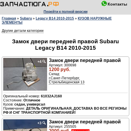
Контакты
Перейти к полной версии
Главная
»
Subaru
»
Legacy B14 2010-2015
»
КУЗОВ НАРУЖНЫЕ
ЭЛЕМЕНТЫ
Другие детали категории
Замок двери передней правой Subaru
Legacy B14 2010-2015
Замок двери передней правой
+4
🔍
Артикул: 300698
1200 руб.
Склад:
г.Санкт-Петербург,
Стрельбищенская 13
61032AJ160
Отличное
седан, универсал
ДЕТАЛЬ ОРИГИНАЛЬНАЯ, ДОСТАВКА ВО ВСЕ РЕГИОНЫ
РФ И СНГ ТРАНСПОРТНОЙ КОМПАНИЕЙ!
Замок двери передней правой
+3
🔍
Артикул: 255505
2000 руб.