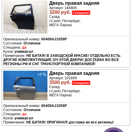
Дверь правая задняя
+6
🔍
Артикул: 184805
3200 руб.
Спеццена!
Склад:
г.Санкт-Петербург,
МЕГА Парнас
60409AJ1059P
Отличное
да
универсал
НЕ БИТАЯ! В ЗАВОДСКОЙ КРАСКЕ! ОТДЕЛЬНО ЕСТЬ
ДРУГИЕ КОМПЛЕКТУЮЩИЕ З/Ч ЭТОЙ ДВЕРИ! ДОСТАВКА ВО ВСЕ
РЕГИОНЫ РФ И СНГ ТРАНСПОРТНОЙ КОМПАНИЕЙ!
Дверь правая задняя
+7
🔍
Артикул: 101669
3500 руб.
Спеццена!
Склад:
г.Санкт-Петербург,
МЕГА Парнас
60409AJ1059P
Отличное
да
универсал
НЕ БИТАЯ! ОРИГИНАЛ! доставка во все регионы!