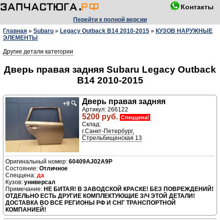
Контакты
Перейти к полной версии
Главная
»
Subaru
»
Legacy Outback B14 2010-2015
»
КУЗОВ НАРУЖНЫЕ
ЭЛЕМЕНТЫ
Другие детали категории
Дверь правая задняя Subaru Legacy Outback
B14 2010-2015
Дверь правая задняя
+9
🔍
Артикул: 266122
5200 руб.
Спеццена!
Склад:
г.Санкт-Петербург,
Стрельбищенская 13
60409AJ02A9P
Отличное
да
универсал
НЕ БИТАЯ! В ЗАВОДСКОЙ КРАСКЕ! БЕЗ ПОВРЕЖДЕНИЙ!
ОТДЕЛЬНО ЕСТЬ ДРУГИЕ КОМПЛЕКТУЮЩИЕ З/Ч ЭТОЙ ДЕТАЛИ!
ДОСТАВКА ВО ВСЕ РЕГИОНЫ РФ И СНГ ТРАНСПОРТНОЙ
КОМПАНИЕЙ!