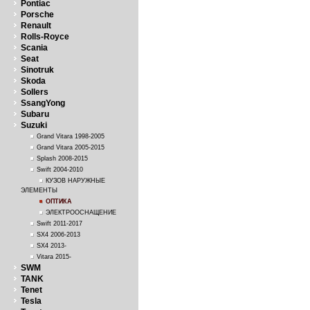
Pontiac
Porsche
Renault
Rolls-Royce
Scania
Seat
Sinotruk
Skoda
Sollers
SsangYong
Subaru
Suzuki
Grand Vitara 1998-2005
Grand Vitara 2005-2015
Splash 2008-2015
Swift 2004-2010
КУЗОВ НАРУЖНЫЕ
ЭЛЕМЕНТЫ
ОПТИКА
ЭЛЕКТРООСНАЩЕНИЕ
Swift 2011-2017
SX4 2006-2013
SX4 2013-
Vitara 2015-
SWM
TANK
Tenet
Tesla