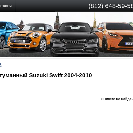
(812)
648-59-58
нтакты
А
уманный Suzuki Swift 2004-2010
< Ничего не найде