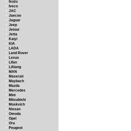
Isuzu
Iveco
JAC
Jaecoo
Jaguar
Jeep
Jetour
Jetta
Kaiyi
KIA
LADA
Land Rover
Lexus
Lifan
LiXiang
MAN
Maserati
Maybach
Mazda
Mercedes
Mini
Mitsubishi
Moskvich
Nissan
Omoda
Opel
Ora
Peugeot