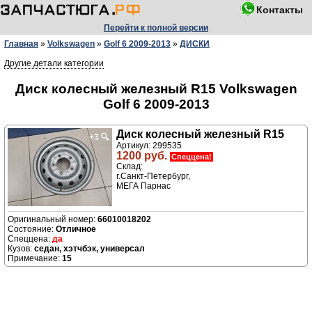
Контакты
Перейти к полной версии
Главная
»
Volkswagen
»
Golf 6 2009-2013
»
ДИСКИ
Другие детали категории
Диск колесный железный R15 Volkswagen
Golf 6 2009-2013
Диск колесный железный R15
+3
🔍
Артикул: 299535
1200 руб.
Спеццена!
Склад:
г.Санкт-Петербург,
МЕГА Парнас
66010018202
Отличное
да
седан, хэтчбэк, универсал
15