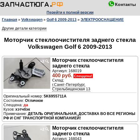
Контакты
Перейти к полной версии
Главная
»
Volkswagen
»
Golf 6 2009-2013
»
ЭЛЕКТРООСНАЩЕНИЕ
Другие детали категории
Моторчик стеклоочистителя заднего стекла
Volkswagen Golf 6 2009-2013
Моторчик стеклоочистителя
+2
🔍
заднего стекла
Артикул: 168019
400 руб.
Спеццена!
Склад:
г.Санкт-Петербург,
Стрельбищенская 13
5K6955711A
Отличное
да
хэтчбэк
ДЕТАЛЬ ОРИГИНАЛЬНАЯ, ДОСТАВКА ВО ВСЕ РЕГИОНЫ
РФ И СНГ ТРАНСПОРТНОЙ КОМПАНИЕЙ!
Моторчик стеклоочистителя
+2
🔍
заднего стекла
Артикул: 168043