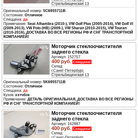
Стрельбищенская 13
5C6955711B
Отличное
да
Seat Alhambra (2010-), VW Golf Plus (2005-2014), VW Golf VI
(2009-2013), VW Polo (HB) (2009-), VW Sharan (2010-2015), VW Touran
(2010-2016), ДОСТАВКА ВО ВСЕ РЕГИОНЫ РФ И СНГ ТРАНСПОРТНОЙ
КОМПАНИЕЙ!
Моторчик стеклоочистителя
+3
🔍
заднего стекла
Артикул: 152757
400 руб.
Спеццена!
Склад:
г.Санкт-Петербург,
Стрельбищенская 13
5K6955711B
Отличное
да
хэтчбэк
ДЕТАЛЬ ОРИГИНАЛЬНАЯ, ДОСТАВКА ВО ВСЕ РЕГИОНЫ
РФ И СНГ ТРАНСПОРТНОЙ КОМПАНИЕЙ!
Моторчик стеклоочистителя
+3
🔍
заднего стекла
Артикул: 162887
400 руб.
Спеццена!
Склад:
г.Санкт-Петербург,