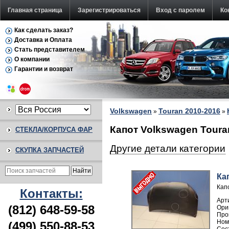
Главная страница
Зарегистрироваться
Вход с паролем
Ко
Как сделать заказ?
Доставка и Оплата
Стать представителем
О компании
Гарантии и возврат
Volkswagen
Touran 2010-2016
»
»
Капот Volkswagen Toura
СТЕКЛА/КОРПУСА ФАР
Другие детали категории
СКУПКА ЗАПЧАСТЕЙ
Ка
Кап
Контакты:
Арт
(812) 648-59-58
Про
Ном
(499) 550-88-53