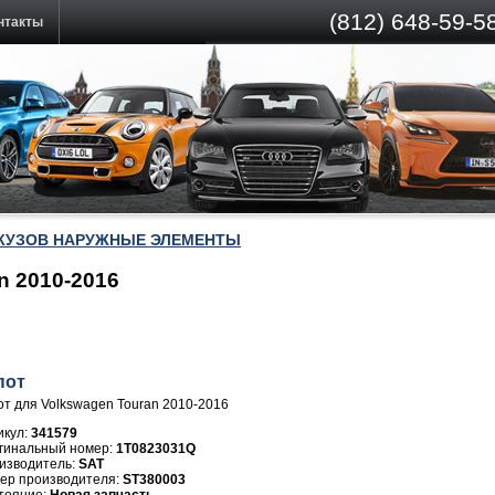
(812)
648-59-58
нтакты
КУЗОВ НАРУЖНЫЕ ЭЛЕМЕНТЫ
n 2010-2016
пот
от для Volkswagen Touran 2010-2016
икул:
341579
1T0823031Q
изводитель:
SAT
ер производителя:
ST380003