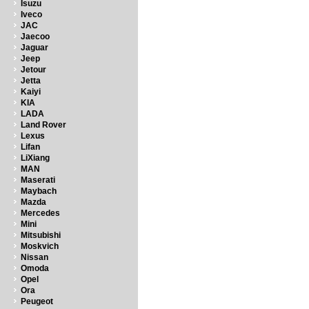
Isuzu
Iveco
JAC
Jaecoo
Jaguar
Jeep
Jetour
Jetta
Kaiyi
KIA
LADA
Land Rover
Lexus
Lifan
LiXiang
MAN
Maserati
Maybach
Mazda
Mercedes
Mini
Mitsubishi
Moskvich
Nissan
Omoda
Opel
Ora
Peugeot