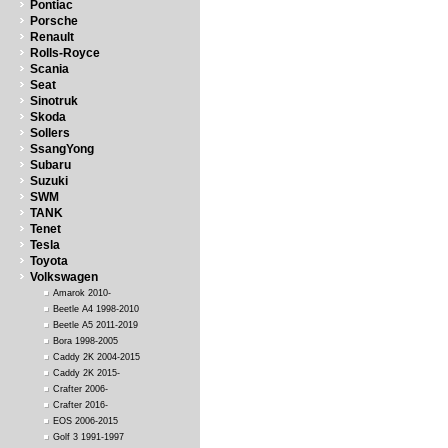
Pontiac
Porsche
Renault
Rolls-Royce
Scania
Seat
Sinotruk
Skoda
Sollers
SsangYong
Subaru
Suzuki
SWM
TANK
Tenet
Tesla
Toyota
Volkswagen
Amarok 2010-
Beetle A4 1998-2010
Beetle A5 2011-2019
Bora 1998-2005
Caddy 2K 2004-2015
Caddy 2K 2015-
Crafter 2006-
Crafter 2016-
EOS 2006-2015
Golf 3 1991-1997