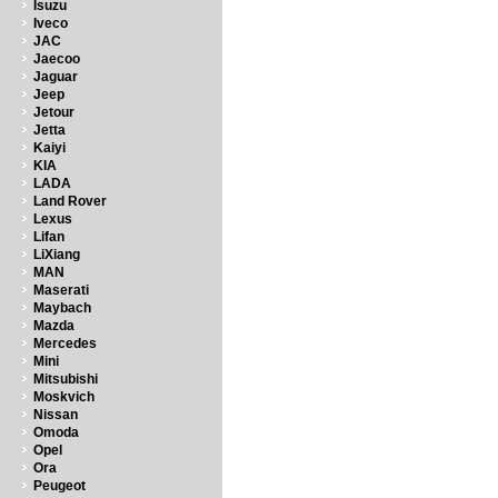
Isuzu
Iveco
JAC
Jaecoo
Jaguar
Jeep
Jetour
Jetta
Kaiyi
KIA
LADA
Land Rover
Lexus
Lifan
LiXiang
MAN
Maserati
Maybach
Mazda
Mercedes
Mini
Mitsubishi
Moskvich
Nissan
Omoda
Opel
Ora
Peugeot