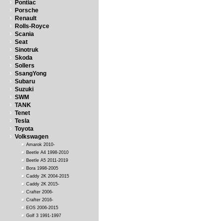
Pontiac
Porsche
Renault
Rolls-Royce
Scania
Seat
Sinotruk
Skoda
Sollers
SsangYong
Subaru
Suzuki
SWM
TANK
Tenet
Tesla
Toyota
Volkswagen
Amarok 2010-
Beetle A4 1998-2010
Beetle A5 2011-2019
Bora 1998-2005
Caddy 2K 2004-2015
Caddy 2K 2015-
Crafter 2006-
Crafter 2016-
EOS 2006-2015
Golf 3 1991-1997