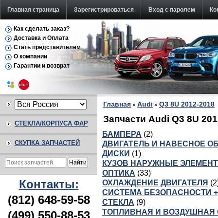
Главная страница
Зарегистрироваться
Вход с паролем
Ко
Как сделать заказ?
Доставка и Оплата
Стать представителем
О компании
Гарантии и возврат
Главная
Audi
Q3 8U 2012-2018
»
»
Запчасти Audi Q3 8U 201
СТЕКЛА/КОРПУСА ФАР
БАМПЕРА
(2)
СКУПКА ЗАПЧАСТЕЙ
ДВИГАТЕЛЬ И НАВЕСНОЕ О
ДИСКИ
(1)
КУЗОВ НАРУЖНЫЕ ЭЛЕМЕН
ОПТИКА
(33)
Контакты:
ОХЛАЖДЕНИЕ ДВИГАТЕЛЯ
(2
СИСТЕМА БЕЗОПАСНОСТИ +
(812) 648-59-58
СТЕКЛА
(9)
ТОПЛИВНАЯ И ВОЗДУШНАЯ
(499) 550-88-53