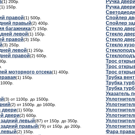
а
Ручка двер
(1) 200р.
Ручка двер
(1) 150р.
Светодиодн
ий правой
Спойлер дв
(1) 500р.
едний правый
Спойлер за
(2) 400р.
ия багажника
Стекло две
(7) 150р.
адней левой
Стекло две
(1) 150р.
ей правой
Стекло две
(3) 150р.
й
Стекло кузо
(3) 250р.
дней левой
Стеклоподъ
(1) 250р.
дней правой
Стеклоподъ
(2) 600р.
Трос откры
00р.
Трос откры
р.
ей моторного отсека
Трос откры
(1) 400р.
правая
Трубка вен
(1) 150р.
Трубка тур
 1000р.
Трубка тур
Указатель п
ий
Уплотнител
(3) от 1100р. до 1500р.
дний
Уплотнител
(2) от 1500р. до 1600р.
й двери
Уплотнитель
(1) 500р.
ой двери
Уплотнител
(2) 600р.
 задний левый
Уплотнител
(87) от 150р. до 350р.
 задний правый
Уплотнител
(79) от 150р. до 200р.
 левый
Фара права
(2) 150р.