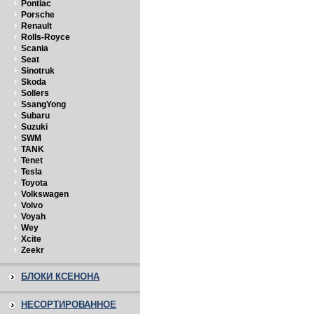
Pontiac
Porsche
Renault
Rolls-Royce
Scania
Seat
Sinotruk
Skoda
Sollers
SsangYong
Subaru
Suzuki
SWM
TANK
Tenet
Tesla
Toyota
Volkswagen
Volvo
Voyah
Wey
Xcite
Zeekr
БЛОКИ КСЕНОНА
НЕСОРТИРОВАННОЕ