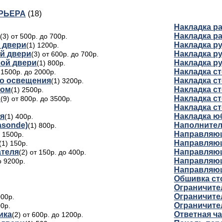
РЬЕРА
(18)
Накладка р
Накладка р
(3) от 500р. до 700р.
 двери
Накладка р
(1) 1200р.
й двери
Накладка р
(3) от 600р. до 700р.
вой двери
Накладка р
(1) 800р.
Накладка ст
т 1500р. до 2000р.
го освещения
Накладка ст
(1) 3200р.
ром
Накладка ст
(1) 2500р.
р
Накладка с
(9) от 800р. до 3500р.
Накладка с
я
Накладка ю
(1) 400р.
asonde)
Наполнител
(1) 800р.
Направляющ
о 1500р.
Направляющ
(1) 150р.
ателя
Направляющ
(2) от 150р. до 400р.
Направляющ
о 9200р.
Направляющ
Обшивка ст
Ограничите
Ограничите
000р.
Ограничите
00р.
ика
Ответная ча
(2) от 600р. до 1200р.