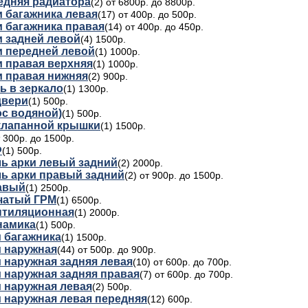
едняя радиатора
(2) от 6800р. до 8800р.
и багажника левая
(17) от 400р. до 500р.
и багажника правая
(14) от 400р. до 450р.
и задней левой
(4) 1500р.
и передней левой
(1) 1000р.
и правая верхняя
(1) 1000р.
и правая нижняя
(2) 900р.
ь в зеркало
(1) 1300р.
двери
(1) 500р.
ос водяной)
(1) 500р.
клапанной крышки
(1) 1500р.
т 300р. до 1500р.
Ф
(1) 500р.
ь арки левый задний
(2) 2000р.
ь арки правый задний
(2) от 900р. до 1500р.
авый
(1) 2500р.
чатый ГРМ
(1) 6500р.
нтиляционная
(1) 2000р.
намика
(1) 500р.
и багажника
(1) 1500р.
и нaружная
(44) от 500р. до 900р.
 нaружная задняя левая
(10) от 600р. до 700р.
и нaружная задняя правая
(7) от 600р. до 700р.
и нaружная левая
(2) 500р.
и нaружная левая передняя
(12) 600р.