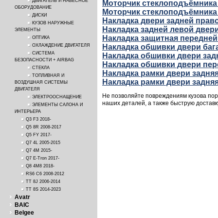
ДВИГАТЕЛЬ И НАВЕСНОЕ
Моторчик стеклоподъёмника
ОБОРУДОВАНИЕ
Моторчик стеклоподъёмника
ДИСКИ
Накладка двери задней прав
КУЗОВ НАРУЖНЫЕ
Накладка задней левой двер
ЭЛЕМЕНТЫ
Накладка защитная передней
ОПТИКА
Накладка обшивки двери баг
ОХЛАЖДЕНИЕ ДВИГАТЕЛЯ
СИСТЕМА
Накладка обшивки двери зад
БЕЗОПАСНОСТИ + AIRBAG
Накладка обшивки двери пер
СТЕКЛА
Накладка рамки двери задня
ТОПЛИВНАЯ И
Накладка рамки двери задня
ВОЗДУШНАЯ СИСТЕМЫ
ДВИГАТЕЛЯ
Не позволяйте повреждениям кузова порт
ЭЛЕКТРООСНАЩЕНИЕ
наших деталей, а также быструю доставк
ЭЛЕМЕНТЫ САЛОНА И
ИНТЕРЬЕРА
Q3 F3 2018-
Q5 8R 2008-2017
Q5 FY 2017-
Q7 4L 2005-2015
Q7 4M 2015-
Q7 E-Tron 2017-
Q8 4M8 2018-
RS6 C6 2008-2012
TT 8J 2006-2014
TT 8S 2014-2023
Avatr
BAIC
Belgee