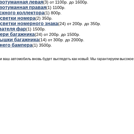
вотуманная левая
(3) от 1100р. до 1600р.
вотуманная правая
(1) 1100р.
скного коллектора
(1) 800р.
светки номера
(2) 350р.
светки номерного знака
(24) от 200р. до 350р.
ателя фар
(1) 1500р.
ери багажника
(24) от 200р. до 1500р.
ышки багажника
(14) от 300р. до 2000р.
него бампера
(1) 3500р.
 и ваш автомобиль вновь будет выглядеть как новый. Мы гарантируем высокое