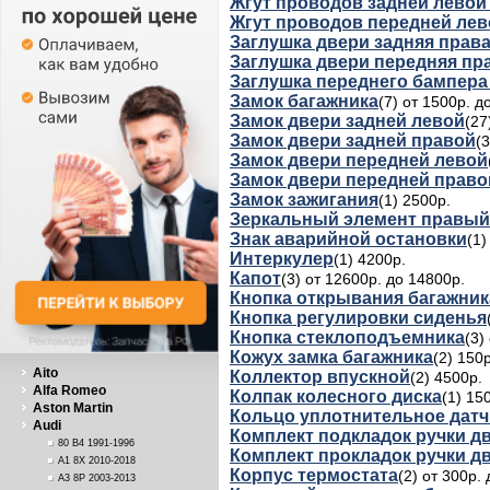
Жгут проводов задней левой
Жгут проводов передней лев
Заглушка двери задняя прав
Заглушка двери передняя пр
Заглушка переднего бампера
Замок багажника
(7) от 1500р. д
Замок двери задней левой
(27
Замок двери задней правой
(
Замок двери передней левой
Замок двери передней право
Замок зажигания
(1) 2500р.
Зеркальный элемент правый
Знак аварийной остановки
(1)
Интеркулер
(1) 4200р.
Капот
(3) от 12600р. до 14800р.
Кнопка открывания багажник
Кнопка регулировки сиденья
Кнопка стеклоподъемника
(3)
Кожух замка багажника
(2) 150р
Aito
Коллектор впускной
(2) 4500р.
Alfa Romeo
Колпак колесного диска
(1) 15
Aston Martin
Кольцо уплотнительное датч
Audi
Комплект подкладок ручки д
80 B4 1991-1996
Комплект прокладок ручки д
A1 8X 2010-2018
Корпус термостата
(2) от 300р.
A3 8P 2003-2013