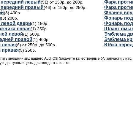
 передний левый
Фара проти
(51) от 150р. до 200р.
 передний правый
Фара проти
(46) от 150р. до 250р.
ой
Фланец впу
(3) 400р.
и
Фонарь под
(3) 200р.
 левой двери
Фонарь под
(1) 150р.
ажника левая
Шланг омыв
(1) 250р.
ней левой
Эмблема дв
(1) 500р.
едней правой
Эмблема кр
(1) 400р.
я левая
Юбка перед
(6) от 250р. до 500р.
я правая
(5) 250р.
ить внешний вид вашего Audi Q3! Закажите качественные б/у запчасти у нас,
у и доступные цены для каждого клиента.