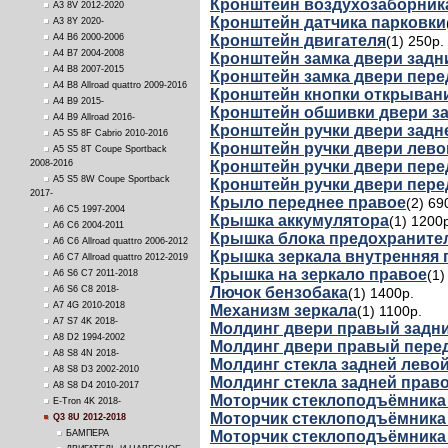
Кронштейн воздухозаборник
A3 8V 2012-2020
Кронштейн датчика парковки
A3 8Y 2020-
Кронштейн двигателя
A4 B6 2000-2006
(1) 250р.
A4 B7 2004-2008
Кронштейн замка двери задн
A4 B8 2007-2015
Кронштейн замка двери пер
A4 B8 Allroad quattro 2009-2016
Кронштейн кнопки открыван
A4 B9 2015-
Кронштейн обшивки двери з
A4 B9 Allroad 2016-
Кронштейн ручки двери задн
A5 S5 8F Cabrio 2010-2016
Кронштейн ручки двери лево
A5 S5 8T Coupe Sportback
Кронштейн ручки двери пере
2008-2016
A5 S5 8W Coupe Sportback
Кронштейн ручки двери пере
2017-
Крыло переднее правое
(2) 69
A6 C5 1997-2004
Крышка аккумулятора
(1) 1200
A6 C6 2004-2011
Крышка блока предохранител
A6 C6 Allroad quattro 2006-2012
Крышка зеркала внутренняя 
A6 C7 Allroad quattro 2012-2019
Крышка на зеркало правое
(1)
A6 S6 C7 2011-2018
Лючок бензобака
A6 S6 C8 2018-
(1) 1400р.
A7 4G 2010-2018
Механизм зеркала
(1) 1100р.
A7 S7 4K 2018-
Молдинг двери правый задн
A8 D2 1994-2002
Молдинг двери правый пере
A8 S8 4N 2018-
Молдинг стекла задней лево
A8 S8 D3 2002-2010
Молдинг стекла задней прав
A8 S8 D4 2010-2017
Моторчик стеклоподъёмника
E-Tron 4K 2018-
Моторчик стеклоподъёмника
Q3 8U 2012-2018
Моторчик стеклоподъёмника
БАМПЕРА