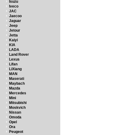
Isuzu
Iveco
JAC
Jaecoo
Jaguar
Jeep
Jetour
Jetta
Kaiyi
KIA
LADA
Land Rover
Lexus
Lifan
LiXiang
MAN
Maserati
Maybach
Mazda
Mercedes
Mini
Mitsubishi
Moskvich
Nissan
Omoda
Opel
Ora
Peugeot