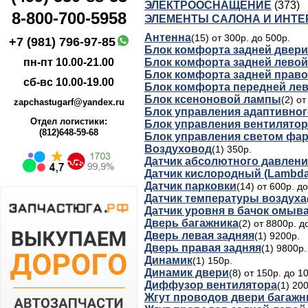
ЭЛЕКТРООСНАЩЕНИЕ
(373)
8-800-700-5958
ЭЛЕМЕНТЫ САЛОНА И ИНТЕ
Антенна
(15) от 300р. до 500р.
+7 (981) 796-97-85
Блок комфорта задней двери
Блок комфорта задней левой
пн-пт 10.00-21.00
Блок комфорта задней право
сб-вс 10.00-19.00
Блок комфорта передней ле
Блок ксеноновой лампы
(2) о
zapchastugarf@yandex.ru
Блок управления адаптивно
Отдел логистики:
Блок управления вентилято
(812)648-59-68
Блок управления светом фа
Воздуховод
(1) 350р.
Датчик абсолютного давлени
Датчик кислородный (Lambd
Датчик парковки
(14) от 600р. д
Датчик температуры воздуха
Датчик уровня в бачок омыв
Дверь багажника
(2) от 8800р. д
Дверь левая задняя
(1) 9200р.
Дверь правая задняя
(1) 9800р.
Динамик
(1) 150р.
Динамик двери
(8) от 150р. до 1
Диффузор вентилятора
(1) 20
Жгут проводов двери багажн