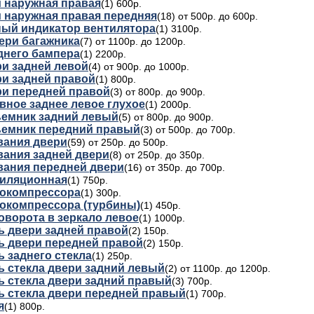
и нaружная правая
(1) 600р.
и нaружная правая передняя
(18) от 500р. до 600р.
ый индикатор вентилятора
(1) 3100р.
ери багажника
(7) от 1100р. до 1200р.
днего бампера
(1) 2200р.
ри задней левой
(4) от 900р. до 1000р.
ри задней правой
(1) 800р.
ри передней правой
(3) от 800р. до 900р.
вное заднее левое глухое
(1) 2000р.
емник задний левый
(5) от 800р. до 900р.
емник передний правый
(3) от 500р. до 700р.
вания двери
(59) от 250р. до 500р.
вания задней двери
(8) от 250р. до 350р.
вания передней двери
(16) от 350р. до 700р.
тиляционная
(1) 750р.
бокомпрессора
(1) 300р.
бокомпрессора (турбины)
(1) 450р.
оворота в зеркало левое
(1) 1000р.
ь двери задней правой
(2) 150р.
ь двери передней правой
(2) 150р.
 заднего стекла
(1) 250р.
ь стекла двери задний левый
(2) от 1100р. до 1200р.
ь стекла двери задний правый
(3) 700р.
ь стекла двери передней правый
(1) 700р.
я
(1) 800р.