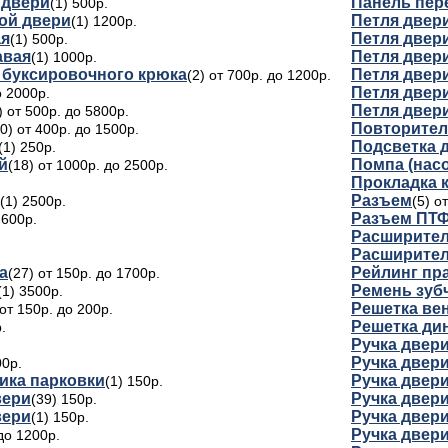
 двери
Панель пер
(1) 500р.
ой двери
Петля двер
(1) 1200р.
ая
Петля двер
(1) 500р.
авая
Петля двер
(1) 1000р.
 буксировочного крюка
Петля двер
(2) от 700р. до 1200р.
Петля двер
о 2000р.
Петля двер
) от 500р. до 5800р.
Повторител
30) от 400р. до 1500р.
Подсветка 
(1) 250р.
й
Помпа (нас
(18) от 1000р. до 2500р.
Прокладка 
Разъем
(1) 2500р.
(5) о
Разъем ПТ
 600р.
Расширител
Расширител
а
Рейлинг пр
(27) от 150р. до 1700р.
Ремень зуб
(1) 3500р.
Решетка ве
 от 150р. до 200р.
Решетка ди
.
Ручка двер
Ручка двер
00р.
ика парковки
Ручка двери
(1) 150р.
вери
Ручка двер
(39) 150р.
вери
Ручка двер
(1) 150р.
Ручка двер
 до 1200р.