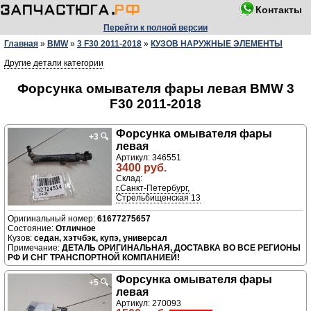
Контакты
Перейти к полной версии
Главная
»
BMW
»
3 F30 2011-2018
»
КУЗОВ НАРУЖНЫЕ ЭЛЕМЕНТЫ
Другие детали категории
Форсунка омывателя фары левая BMW 3
F30 2011-2018
Форсунка омывателя фары
+3
🔍
левая
Артикул: 346551
3400 руб.
Склад:
г.Санкт-Петербург,
Стрельбищенская 13
61677275657
Отличное
седан, хэтчбэк, купэ, универсал
ДЕТАЛЬ ОРИГИНАЛЬНАЯ, ДОСТАВКА ВО ВСЕ РЕГИОНЫ
РФ И СНГ ТРАНСПОРТНОЙ КОМПАНИЕЙ!
Форсунка омывателя фары
+5
🔍
левая
Артикул: 270093