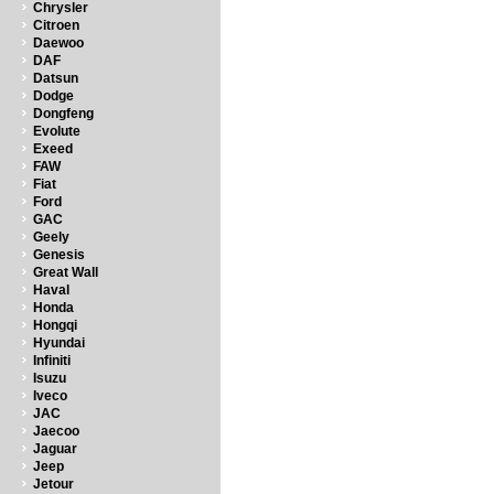
Chrysler
Citroen
Daewoo
DAF
Datsun
Dodge
Dongfeng
Evolute
Exeed
FAW
Fiat
Ford
GAC
Geely
Genesis
Great Wall
Haval
Honda
Hongqi
Hyundai
Infiniti
Isuzu
Iveco
JAC
Jaecoo
Jaguar
Jeep
Jetour