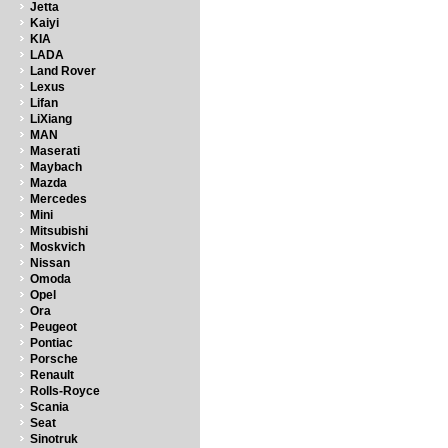
Jetta
Kaiyi
KIA
LADA
Land Rover
Lexus
Lifan
LiXiang
MAN
Maserati
Maybach
Mazda
Mercedes
Mini
Mitsubishi
Moskvich
Nissan
Omoda
Opel
Ora
Peugeot
Pontiac
Porsche
Renault
Rolls-Royce
Scania
Seat
Sinotruk