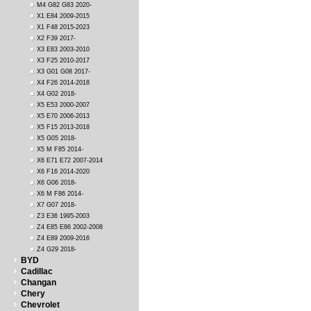
M4 G82 G83 2020-
X1 E84 2009-2015
X1 F48 2015-2023
X2 F39 2017-
X3 E83 2003-2010
X3 F25 2010-2017
X3 G01 G08 2017-
X4 F26 2014-2018
X4 G02 2018-
X5 E53 2000-2007
X5 E70 2006-2013
X5 F15 2013-2018
X5 G05 2018-
X5 M F85 2014-
X6 E71 E72 2007-2014
X6 F16 2014-2020
X6 G06 2018-
X6 M F86 2014-
X7 G07 2018-
Z3 E36 1995-2003
Z4 E85 E86 2002-2008
Z4 E89 2009-2016
Z4 G29 2018-
BYD
Cadillac
Changan
Chery
Chevrolet