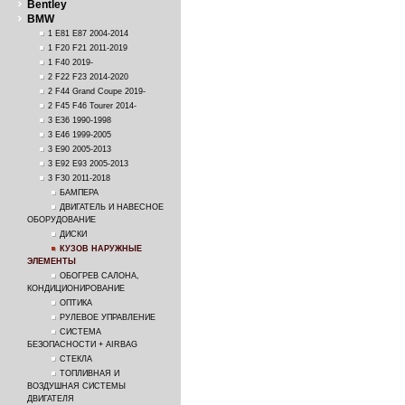
Bentley
BMW
1 E81 E87 2004-2014
1 F20 F21 2011-2019
1 F40 2019-
2 F22 F23 2014-2020
2 F44 Grand Coupe 2019-
2 F45 F46 Tourer 2014-
3 E36 1990-1998
3 E46 1999-2005
3 E90 2005-2013
3 E92 E93 2005-2013
3 F30 2011-2018
БАМПЕРА
ДВИГАТЕЛЬ И НАВЕСНОЕ
ОБОРУДОВАНИЕ
ДИСКИ
КУЗОВ НАРУЖНЫЕ
ЭЛЕМЕНТЫ
ОБОГРЕВ САЛОНА,
КОНДИЦИОНИРОВАНИЕ
ОПТИКА
РУЛЕВОЕ УПРАВЛЕНИЕ
СИСТЕМА
БЕЗОПАСНОСТИ + AIRBAG
СТЕКЛА
ТОПЛИВНАЯ И
ВОЗДУШНАЯ СИСТЕМЫ
ДВИГАТЕЛЯ