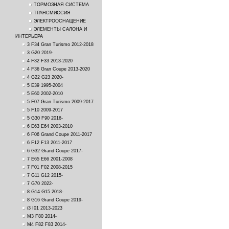
ТОРМОЗНАЯ СИСТЕМА
ТРАНСМИССИЯ
ЭЛЕКТРООСНАЩЕНИЕ
ЭЛЕМЕНТЫ САЛОНА И
ИНТЕРЬЕРА
3 F34 Gran Turismo 2012-2018
3 G20 2019-
4 F32 F33 2013-2020
4 F36 Gran Coupe 2013-2020
4 G22 G23 2020-
5 E39 1995-2004
5 E60 2002-2010
5 F07 Gran Turismo 2009-2017
5 F10 2009-2017
5 G30 F90 2016-
6 E63 E64 2003-2010
6 F06 Grand Coupe 2011-2017
6 F12 F13 2011-2017
6 G32 Grand Coupe 2017-
7 E65 E66 2001-2008
7 F01 F02 2008-2015
7 G11 G12 2015-
7 G70 2022-
8 G14 G15 2018-
8 G16 Grand Coupe 2019-
i3 I01 2013-2023
M3 F80 2014-
M4 F82 F83 2014-