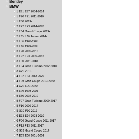
Bentley
BMW
1 E81 E87 2004-2014
1 F20 F21 2011-2019
1 F40 2019-
2 F22 F23 2014-2020
2 F44 Grand Coupe 2019-
2 F45 F46 Tourer 2014-
3 E36 1990-1998
3 E46 1999-2005
3 E90 2005-2013
3 E92 E93 2005-2013
3 F30 2011-2018
3 F34 Gran Turismo 2012-2018
3 G20 2019-
4 F32 F33 2013-2020
4 F36 Gran Coupe 2013-2020
4 G22 G23 2020-
5 E39 1995-2004
5 E60 2002-2010
5 F07 Gran Turismo 2009-2017
5 F10 2009-2017
5 G30 F90 2016-
6 E63 E64 2003-2010
6 F06 Grand Coupe 2011-2017
6 F12 F13 2011-2017
6 G32 Grand Coupe 2017-
7 E65 E66 2001-2008