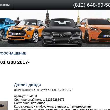
(812)
648-59-58
нтакты
РООСНАЩЕНИЕ
01 G08 2017-
Датчик дождя
Датчик дождя для BMW X3 G01 G08 2017-
Артикул:
354150
61359287976
Отличное
седан, хэтчбэк, купэ, универсал, внедорожник