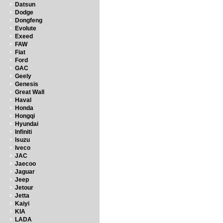
Datsun
Dodge
Dongfeng
Evolute
Exeed
FAW
Fiat
Ford
GAC
Geely
Genesis
Great Wall
Haval
Honda
Hongqi
Hyundai
Infiniti
Isuzu
Iveco
JAC
Jaecoo
Jaguar
Jeep
Jetour
Jetta
Kaiyi
KIA
LADA