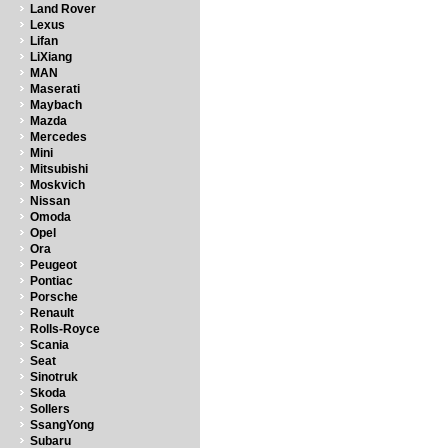
Land Rover
Lexus
Lifan
LiXiang
MAN
Maserati
Maybach
Mazda
Mercedes
Mini
Mitsubishi
Moskvich
Nissan
Omoda
Opel
Ora
Peugeot
Pontiac
Porsche
Renault
Rolls-Royce
Scania
Seat
Sinotruk
Skoda
Sollers
SsangYong
Subaru