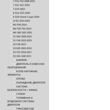
7 F01 F02 2008-2015
7 G11 G12 2015-
7 G70 2022-
8 G14 G15 2018-
8 G16 Grand Coupe 2019-
i3 I01 2013-2023
M3 F80 2014-
M4 F82 F83 2014-
M4 G82 G83 2020-
X1 E84 2009-2015
X1 F48 2015-2023
X2 F39 2017-
X3 E83 2003-2010
X3 F25 2010-2017
X3 G01 G08 2017-
БАМПЕРА
ДВИГАТЕЛЬ И НАВЕСНОЕ
ОБОРУДОВАНИЕ
КУЗОВ НАРУЖНЫЕ
ЭЛЕМЕНТЫ
ОПТИКА
ОХЛАЖДЕНИЕ ДВИГАТЕЛЯ
СИСТЕМА
БЕЗОПАСНОСТИ + AIRBAG
СТЕКЛА
ТОПЛИВНАЯ И
ВОЗДУШНАЯ СИСТЕМЫ
ДВИГАТЕЛЯ
ТРАНСМИССИЯ