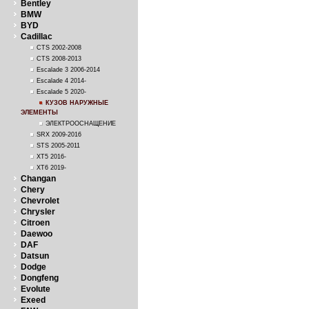
Bentley
BMW
BYD
Cadillac
CTS 2002-2008
CTS 2008-2013
Escalade 3 2006-2014
Escalade 4 2014-
Escalade 5 2020-
КУЗОВ НАРУЖНЫЕ
ЭЛЕМЕНТЫ
ЭЛЕКТРООСНАЩЕНИЕ
SRX 2009-2016
STS 2005-2011
XT5 2016-
XT6 2019-
Changan
Chery
Chevrolet
Chrysler
Citroen
Daewoo
DAF
Datsun
Dodge
Dongfeng
Evolute
Exeed