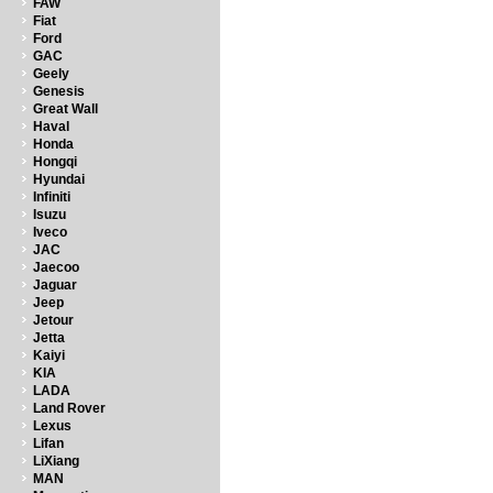
FAW
Fiat
Ford
GAC
Geely
Genesis
Great Wall
Haval
Honda
Hongqi
Hyundai
Infiniti
Isuzu
Iveco
JAC
Jaecoo
Jaguar
Jeep
Jetour
Jetta
Kaiyi
KIA
LADA
Land Rover
Lexus
Lifan
LiXiang
MAN