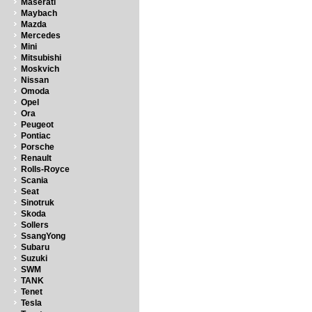
Maserati
Maybach
Mazda
Mercedes
Mini
Mitsubishi
Moskvich
Nissan
Omoda
Opel
Ora
Peugeot
Pontiac
Porsche
Renault
Rolls-Royce
Scania
Seat
Sinotruk
Skoda
Sollers
SsangYong
Subaru
Suzuki
SWM
TANK
Tenet
Tesla