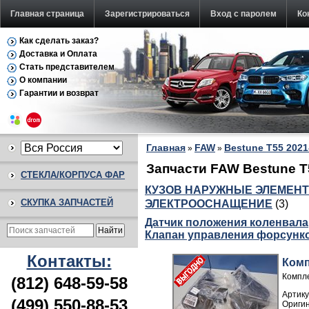
Главная страница
Зарегистрироваться
Вход с паролем
Ко
Как сделать заказ?
Доставка и Оплата
Стать представителем
О компании
Гарантии и возврат
Главная
FAW
Bestune T55 2021
»
»
Запчасти FAW Bestune T
СТЕКЛА/КОРПУСА ФАР
КУЗОВ НАРУЖНЫЕ ЭЛЕМЕН
СКУПКА ЗАПЧАСТЕЙ
ЭЛЕКТРООСНАЩЕНИЕ
(3)
Датчик положения коленвала
Клапан управления форсунк
Контакты:
Комп
Компле
(812) 648-59-58
Артику
(499) 550-88-53