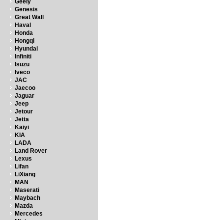
Geely
Genesis
Great Wall
Haval
Honda
Hongqi
Hyundai
Infiniti
Isuzu
Iveco
JAC
Jaecoo
Jaguar
Jeep
Jetour
Jetta
Kaiyi
KIA
LADA
Land Rover
Lexus
Lifan
LiXiang
MAN
Maserati
Maybach
Mazda
Mercedes