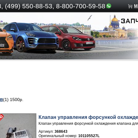
, (499)
550-88-53, 8-800-700-59-58
М
ов
(1) 1500р.
Клапан управления форсункой охлажде
Клапан управления форсункой охлаждения клапана для
Артикул:
368643
101105527L