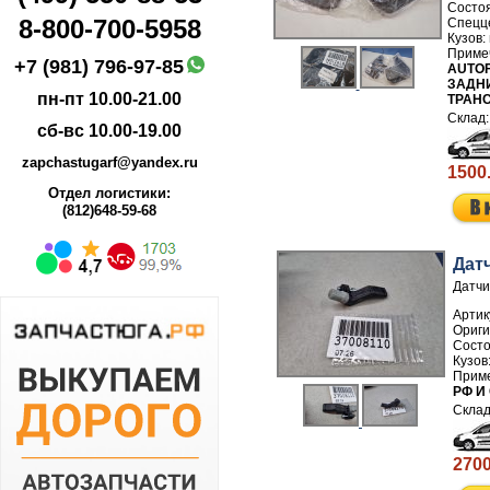
8-800-700-5958
+7 (981) 796-97-85
AUTOF
ЗАДНИ
пн-пт 10.00-21.00
ТРАН
сб-вс 10.00-19.00
zapchastugarf@yandex.ru
1500
Отдел логистики:
(812)648-59-68
Дат
Датчи
Артик
РФ И
2700