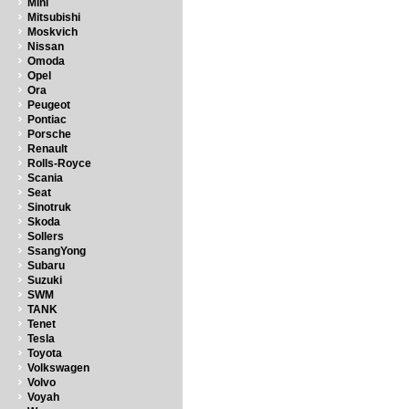
Mini
Mitsubishi
Moskvich
Nissan
Omoda
Opel
Ora
Peugeot
Pontiac
Porsche
Renault
Rolls-Royce
Scania
Seat
Sinotruk
Skoda
Sollers
SsangYong
Subaru
Suzuki
SWM
TANK
Tenet
Tesla
Toyota
Volkswagen
Volvo
Voyah