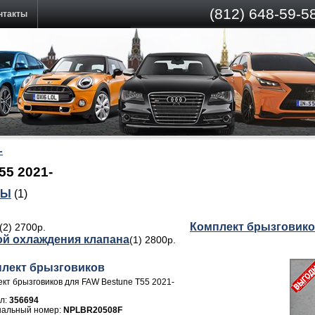
(812)
648-59-58
нтакты
-
55 2021-
ТЫ
(1)
Комплект брызговик
(2) 2700р.
ой охлаждения клапана
(1) 2800р.
лект брызговиков
кт брызговиков для FAW Bestune T55 2021-
л:
356694
NPLBR20508F