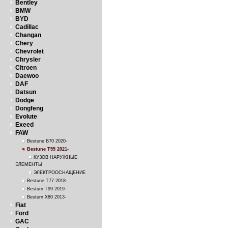
Bentley
BMW
BYD
Cadillac
Changan
Chery
Chevrolet
Chrysler
Citroen
Daewoo
DAF
Datsun
Dodge
Dongfeng
Evolute
Exeed
FAW
Bestune B70 2020-
Bestune T55 2021-
КУЗОВ НАРУЖНЫЕ
ЭЛЕМЕНТЫ
ЭЛЕКТРООСНАЩЕНИЕ
Bestune T77 2018-
Besturn T99 2019-
Besturn X80 2013-
Fiat
Ford
GAC