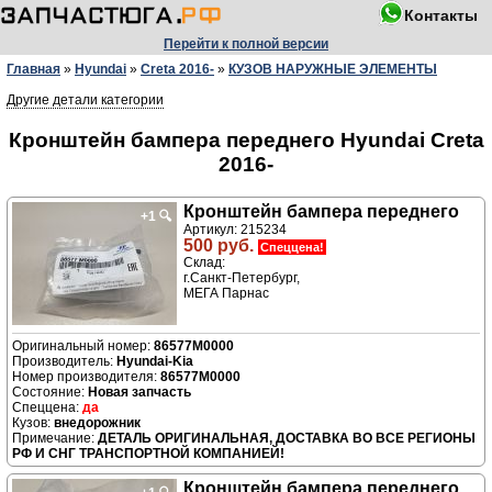
Контакты
Перейти к полной версии
Главная
»
Hyundai
»
Creta 2016-
»
КУЗОВ НАРУЖНЫЕ ЭЛЕМЕНТЫ
Другие детали категории
Кронштейн бампера переднего Hyundai Creta
2016-
Кронштейн бампера переднего
+1
🔍
Артикул: 215234
500 руб.
Спеццена!
Склад:
г.Санкт-Петербург,
МЕГА Парнас
86577M0000
Производитель:
Hyundai-Kia
Номер производителя:
86577M0000
Новая запчасть
да
внедорожник
ДЕТАЛЬ ОРИГИНАЛЬНАЯ, ДОСТАВКА ВО ВСЕ РЕГИОНЫ
РФ И СНГ ТРАНСПОРТНОЙ КОМПАНИЕЙ!
Кронштейн бампера переднего