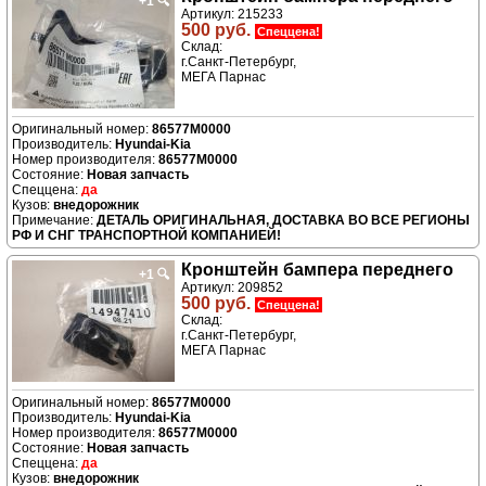
+1
🔍
Артикул: 215233
500 руб.
Спеццена!
Склад:
г.Санкт-Петербург,
МЕГА Парнас
86577M0000
Производитель:
Hyundai-Kia
Номер производителя:
86577M0000
Новая запчасть
да
внедорожник
ДЕТАЛЬ ОРИГИНАЛЬНАЯ, ДОСТАВКА ВО ВСЕ РЕГИОНЫ
РФ И СНГ ТРАНСПОРТНОЙ КОМПАНИЕЙ!
Кронштейн бампера переднего
+1
🔍
Артикул: 209852
500 руб.
Спеццена!
Склад:
г.Санкт-Петербург,
МЕГА Парнас
86577M0000
Производитель:
Hyundai-Kia
Номер производителя:
86577M0000
Новая запчасть
да
внедорожник