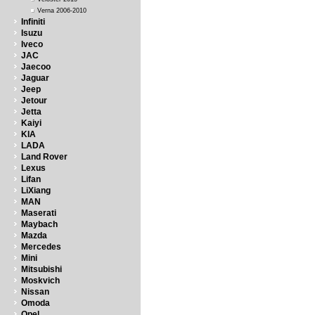
Verna 2006-2010
Infiniti
Isuzu
Iveco
JAC
Jaecoo
Jaguar
Jeep
Jetour
Jetta
Kaiyi
KIA
LADA
Land Rover
Lexus
Lifan
LiXiang
MAN
Maserati
Maybach
Mazda
Mercedes
Mini
Mitsubishi
Moskvich
Nissan
Omoda
Opel