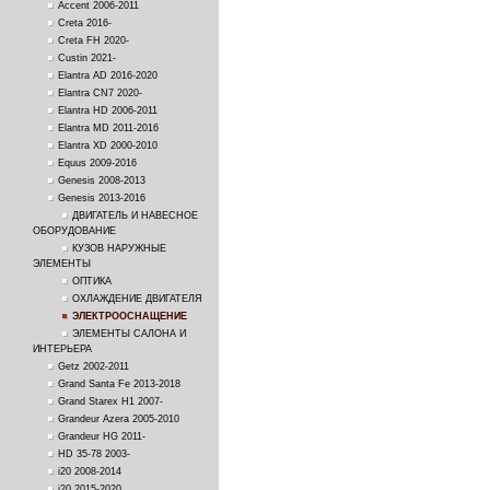
Accent 2006-2011
Creta 2016-
Creta FH 2020-
Custin 2021-
Elantra AD 2016-2020
Elantra CN7 2020-
Elantra HD 2006-2011
Elantra MD 2011-2016
Elantra XD 2000-2010
Equus 2009-2016
Genesis 2008-2013
Genesis 2013-2016
ДВИГАТЕЛЬ И НАВЕСНОЕ
ОБОРУДОВАНИЕ
КУЗОВ НАРУЖНЫЕ
ЭЛЕМЕНТЫ
ОПТИКА
ОХЛАЖДЕНИЕ ДВИГАТЕЛЯ
ЭЛЕКТРООСНАЩЕНИЕ
ЭЛЕМЕНТЫ САЛОНА И
ИНТЕРЬЕРА
Getz 2002-2011
Grand Santa Fe 2013-2018
Grand Starex H1 2007-
Grandeur Azera 2005-2010
Grandeur HG 2011-
HD 35-78 2003-
i20 2008-2014
i20 2015-2020