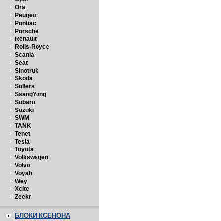
Ora
Peugeot
Pontiac
Porsche
Renault
Rolls-Royce
Scania
Seat
Sinotruk
Skoda
Sollers
SsangYong
Subaru
Suzuki
SWM
TANK
Tenet
Tesla
Toyota
Volkswagen
Volvo
Voyah
Wey
Xcite
Zeekr
БЛОКИ КСЕНОНА