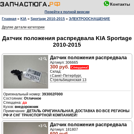
Контакты
Перейти к полной версии
Главная
»
KIA
»
Sportage 2010-2015
»
ЭЛЕКТРООСНАЩЕНИЕ
Другие детали категории
Датчик положения распредвала KIA Sportage
2010-2015
Датчик положения распредвала
+2
🔍
Артикул: 306665
300 руб.
Спеццена!
Склад:
г.Санкт-Петербург,
Стрельбищенская 13
393002F000
Отличное
да
внедорожник
ДЕТАЛЬ ОРИГИНАЛЬНАЯ, ДОСТАВКА ВО ВСЕ РЕГИОНЫ
РФ И СНГ ТРАНСПОРТНОЙ КОМПАНИЕЙ!
Датчик положения распредвала
+3
🔍
Артикул: 181807
600 руб.