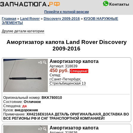
Контакты
Перейти к полной версии
Главная
»
Land Rover
»
Discovery 2009-2016
»
КУЗОВ НАРУЖНЫЕ
ЭЛЕМЕНТЫ
Другие детали категории
Амортизатор капота Land Rover Discovery
2009-2016
Амортизатор капота
+5
🔍
Артикул: 318639
450 руб.
Спеццена!
Склад:
г.Санкт-Петербург,
Стрельбищенская 13
BKK780010
Отличное
да
внедорожник
XH4216E610AA ДЕТАЛЬ ОРИГИНАЛЬНАЯ, ДОСТАВКА ВО
ВСЕ РЕГИОНЫ РФ И СНГ ТРАНСПОРТНОЙ КОМПАНИЕЙ!
Амортизатор капота
+7
🔍
Артикул: 318636