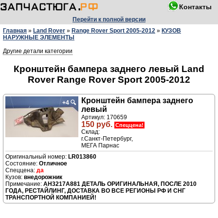
Контакты
Перейти к полной версии
Главная
»
Land Rover
»
Range Rover Sport 2005-2012
»
КУЗОВ
НАРУЖНЫЕ ЭЛЕМЕНТЫ
Другие детали категории
Кронштейн бампера заднего левый Land
Rover Range Rover Sport 2005-2012
Кронштейн бампера заднего
+4
🔍
левый
Артикул: 170659
150 руб.
Спеццена!
Склад:
г.Санкт-Петербург,
МЕГА Парнас
LR013860
Отличное
да
внедорожник
AH3217A881 ДЕТАЛЬ ОРИГИНАЛЬНАЯ, ПОСЛЕ 2010
ГОДА, РЕСТАЙЛИНГ, ДОСТАВКА ВО ВСЕ РЕГИОНЫ РФ И СНГ
ТРАНСПОРТНОЙ КОМПАНИЕЙ!