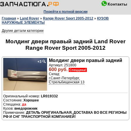
Контакты
Перейти к полной версии
Главная
»
Land Rover
»
Range Rover Sport 2005-2012
»
КУЗОВ
НАРУЖНЫЕ ЭЛЕМЕНТЫ
Другие детали категории
Молдинг двери правый задний Land Rover
Range Rover Sport 2005-2012
Молдинг двери правый задний
+3
🔍
Артикул: 251800
600 руб.
Спеццена!
Склад:
г.Санкт-Петербург,
Стрельбищенская 13
LR019332
Хорошее
да
внедорожник
ДЕТАЛЬ ОРИГИНАЛЬНАЯ, ДОСТАВКА ВО ВСЕ РЕГИОНЫ
РФ И СНГ ТРАНСПОРТНОЙ КОМПАНИЕЙ!