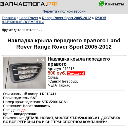
Контакты
Перейти к полной версии
Главная
»
Land Rover
»
Range Rover Sport 2005-2012
»
КУЗОВ
НАРУЖНЫЕ ЭЛЕМЕНТЫ
Другие детали категории
Накладка крыла переднего правого Land
Rover Range Rover Sport 2005-2012
Накладка крыла переднего
+3
🔍
правого
Артикул: 273315
500 руб.
Спеццена!
Склад:
г.Санкт-Петербург,
МЕГА Парнас
LR018411
Производитель:
SAT
Номер производителя:
STRV20016GA1
Новая запчасть
да
внедорожник
ДЕТАЛЬ НОВАЯ, АНАЛОГ ST-RV20-016G-A1, ДОСТАВКА
ВО ВСЕ РЕГИОНЫ РФ И СНГ ТРАНСПОРТНОЙ КОМПАНИЕЙ!