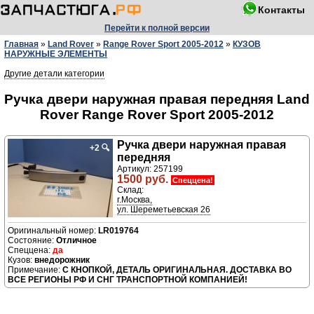
Контакты
Перейти к полной версии
Главная
»
Land Rover
»
Range Rover Sport 2005-2012
»
КУЗОВ
НАРУЖНЫЕ ЭЛЕМЕНТЫ
Другие детали категории
Ручка двери нaружная правая передняя Land
Rover Range Rover Sport 2005-2012
Ручка двери нaружная правая
+2
🔍
передняя
Артикул: 257199
1500 руб.
Спеццена!
Склад:
г.Москва,
ул. Шереметьевская 26
LR019764
Отличное
да
внедорожник
С КНОПКОЙ, ДЕТАЛЬ ОРИГИНАЛЬНАЯ. ДОСТАВКА ВО
ВСЕ РЕГИОНЫ РФ И СНГ ТРАНСПОРТНОЙ КОМПАНИЕЙ!