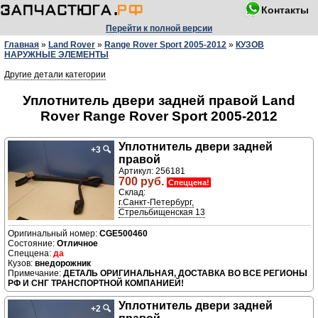
Контакты
Перейти к полной версии
Главная
»
Land Rover
»
Range Rover Sport 2005-2012
»
КУЗОВ
НАРУЖНЫЕ ЭЛЕМЕНТЫ
Другие детали категории
Уплотнитель двери задней правой Land
Rover Range Rover Sport 2005-2012
Уплотнитель двери задней
+3
🔍
правой
Артикул: 256181
700 руб.
Спеццена!
Склад:
г.Санкт-Петербург,
Стрельбищенская 13
CGE500460
Отличное
да
внедорожник
ДЕТАЛЬ ОРИГИНАЛЬНАЯ, ДОСТАВКА ВО ВСЕ РЕГИОНЫ
РФ И СНГ ТРАНСПОРТНОЙ КОМПАНИЕЙ!
Уплотнитель двери задней
+2
🔍