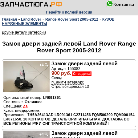
Контакты
Перейти к полной версии
Главная
»
Land Rover
»
Range Rover Sport 2005-2012
»
КУЗОВ
НАРУЖНЫЕ ЭЛЕМЕНТЫ
Другие детали категории
Замок двери задней левой Land Rover Range
Rover Sport 2005-2012
Замок двери задней левой
+4
🔍
Артикул: 155382
900 руб.
Спеццена!
Склад:
г.Санкт-Петербург,
Стрельбищенская 13
LR091361
Отличное
да
внедорожник
7H5A26413AD LR091361 C2Z11456 FQM500290 FQM000154
LR071650, 10 КОНТАКТОВ, ДЕТАЛЬ ОРИГИНАЛЬНАЯ, ДОСТАВКА ВО
ВСЕ РЕГИОНЫ РФ И СНГ ТРАНСПОРТНОЙ КОМПАНИЕЙ!
Замок двери задней левой
+4
🔍