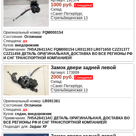
Артикул: 191574
1000 руб.
Спеццена!
Склад:
г.Санкт-Петербург,
Стрельбищенская 13
FQM000154
Отличное
да
внедорожник
7H5A26413AC FQM000154 LR011303 LR071650 C2Z31377
C2Z11456 ДЕТАЛЬ ОРИГИНАЛЬНАЯ, ДОСТАВКА ВО ВСЕ РЕГИОНЫ РФ
И СНГ ТРАНСПОРТНОЙ КОМПАНИЕЙ!
Замок двери задней левой
+6
🔍
Артикул: 173009
2000 руб.
Спеццена!
Склад:
г.Санкт-Петербург,
Стрельбищенская 13
LR091361
Отличное
да
седан, внедорожник
7H5A26413AC ДЕТАЛЬ ОРИГИНАЛЬНАЯ, ДОСТАВКА ВО
ВСЕ РЕГИОНЫ РФ И СНГ ТРАНСПОРТНОЙ КОМПАНИЕЙ!
Подходит для:
Jaguar XF