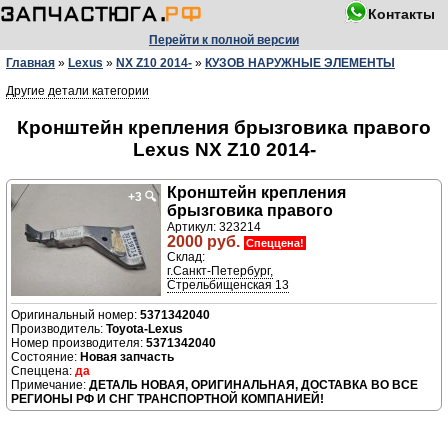
Контакты
Перейти к полной версии
Главная
»
Lexus
»
NX Z10 2014-
»
КУЗОВ НАРУЖНЫЕ ЭЛЕМЕНТЫ
Другие детали категории
Кронштейн крепления брызговика правого
Lexus NX Z10 2014-
Кронштейн крепления
+3
🔍
брызговика правого
Артикул: 323214
2000 руб.
Спеццена!
Склад:
г.Санкт-Петербург,
Стрельбищенская 13
5371342040
Производитель:
Toyota-Lexus
Номер производителя:
5371342040
Новая запчасть
да
ДЕТАЛЬ НОВАЯ, ОРИГИНАЛЬНАЯ, ДОСТАВКА ВО ВСЕ
РЕГИОНЫ РФ И СНГ ТРАНСПОРТНОЙ КОМПАНИЕЙ!