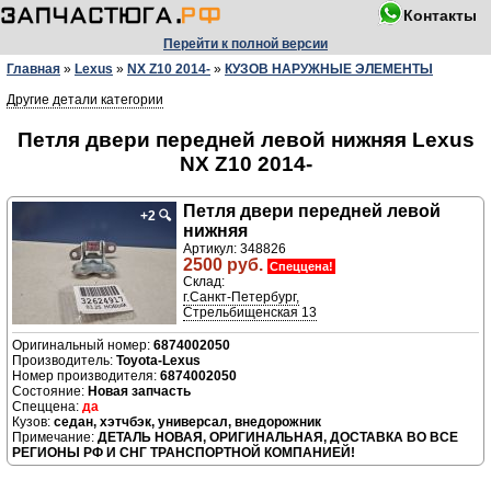
Контакты
Перейти к полной версии
Главная
»
Lexus
»
NX Z10 2014-
»
КУЗОВ НАРУЖНЫЕ ЭЛЕМЕНТЫ
Другие детали категории
Петля двери передней левой нижняя Lexus
NX Z10 2014-
Петля двери передней левой
+2
🔍
нижняя
Артикул: 348826
2500 руб.
Спеццена!
Склад:
г.Санкт-Петербург,
Стрельбищенская 13
6874002050
Производитель:
Toyota-Lexus
Номер производителя:
6874002050
Новая запчасть
да
седан, хэтчбэк, универсал, внедорожник
ДЕТАЛЬ НОВАЯ, ОРИГИНАЛЬНАЯ, ДОСТАВКА ВО ВСЕ
РЕГИОНЫ РФ И СНГ ТРАНСПОРТНОЙ КОМПАНИЕЙ!