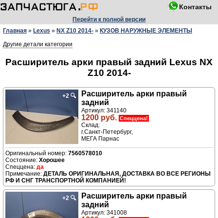
Контакты
Перейти к полной версии
Главная
»
Lexus
»
NX Z10 2014-
»
КУЗОВ НАРУЖНЫЕ ЭЛЕМЕНТЫ
Другие детали категории
Расширитель арки правый задний Lexus NX
Z10 2014-
Расширитель арки правый
+2
🔍
задний
Артикул: 341140
1200 руб.
Спеццена!
Склад:
г.Санкт-Петербург,
МЕГА Парнас
7560578010
Хорошее
да
ДЕТАЛЬ ОРИГИНАЛЬНАЯ, ДОСТАВКА ВО ВСЕ РЕГИОНЫ
РФ И СНГ ТРАНСПОРТНОЙ КОМПАНИЕЙ!
Расширитель арки правый
+2
🔍
задний
Артикул: 341008