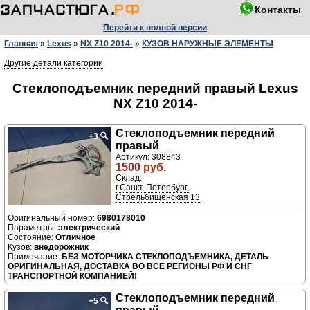
Контакты
Перейти к полной версии
Главная
»
Lexus
»
NX Z10 2014-
»
КУЗОВ НАРУЖНЫЕ ЭЛЕМЕНТЫ
Другие детали категории
Стеклоподъемник передний правый Lexus
NX Z10 2014-
Стеклоподъемник передний
+3
🔍
правый
Артикул: 308843
1500 руб.
Склад:
г.Санкт-Петербург,
Стрельбищенская 13
6980178010
электрический
Отличное
внедорожник
БЕЗ МОТОРЧИКА СТЕКЛОПОДЪЕМНИКА, ДЕТАЛЬ
ОРИГИНАЛЬНАЯ, ДОСТАВКА ВО ВСЕ РЕГИОНЫ РФ И СНГ
ТРАНСПОРТНОЙ КОМПАНИЕЙ!
Стеклоподъемник передний
+5
🔍