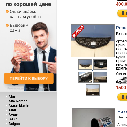
400.
Реше
Решетк
Артику
РЕСТА
КОМП
1500
Aito
Alfa Romeo
Aston Martin
Audi
Нак
Avatr
Накла
BAIC
Belgee
Артик