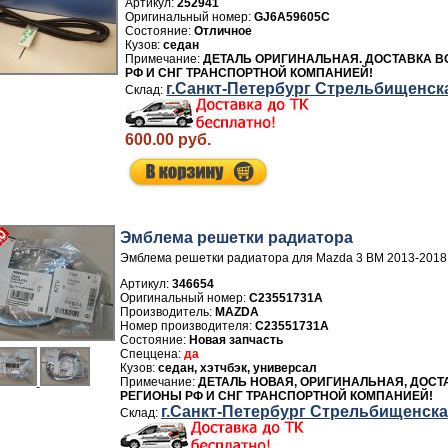
Артикул:
252941
GJ6A59605C
Отличное
седан
ДЕТАЛЬ ОРИГИНАЛЬНАЯ. ДОСТАВКА В
РФ И СНГ ТРАНСПОРТНОЙ КОМПАНИЕЙ!
г.Санкт-Петербург Стрельбищенск
600.00 руб.
Эмблема решетки радиатора
Эмблема решетки радиатора для Mazda 3 BM 2013-2018
Артикул:
346654
C23551731A
Производитель:
MAZDA
Номер производителя:
C23551731A
Новая запчасть
да
седан, хэтчбэк, универсал
ДЕТАЛЬ НОВАЯ, ОРИГИНАЛЬНАЯ, ДОСТ
РЕГИОНЫ РФ И СНГ ТРАНСПОРТНОЙ КОМПАНИЕЙ!
г.Санкт-Петербург Стрельбищенск