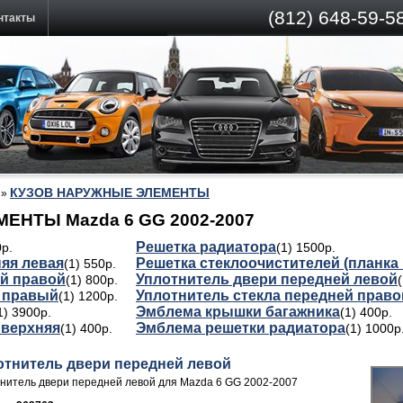
(812)
648-59-58
нтакты
КУЗОВ НАРУЖНЫЕ ЭЛЕМЕНТЫ
»
НТЫ Mazda 6 GG 2002-2007
Решетка радиатора
0р.
(1) 1500р.
няя левая
Решетка стеклоочистителей (планка 
(1) 550р.
й правой
Уплотнитель двери передней левой
(1) 800р.
а правый
Уплотнитель стекла передней право
(1) 1200р.
Эмблема крышки багажника
1) 3900р.
(1) 400р.
 верхняя
Эмблема решетки радиатора
(1) 400р.
(1) 1000р
отнитель двери передней левой
нитель двери передней левой для Mazda 6 GG 2002-2007