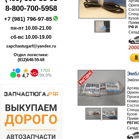
Артик
8-800-700-5958
+7 (981) 796-97-85
РФ И
пн-пт 10.00-21.00
сб-вс 10.00-19.00
zapchastugarf@yandex.ru
2000
Отдел логистики:
(812)648-59-68
Эмбл
Эмблем
Артику
Произ
Номер
РЕГИ