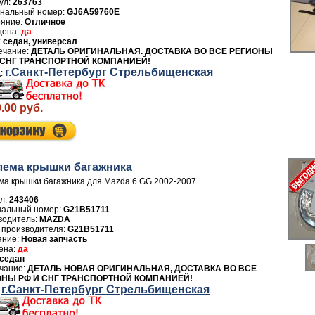
ул:
263763
GJ6A59760E
Отличное
да
седан, универсал
ДЕТАЛЬ ОРИГИНАЛЬНАЯ. ДОСТАВКА ВО ВСЕ РЕГИОНЫ
 СНГ ТРАНСПОРТНОЙ КОМПАНИЕЙ!
г.Санкт-Петербург Стрельбищенская
.00 руб.
ема крышки багажника
а крышки багажника для Mazda 6 GG 2002-2007
л:
243406
G21B51711
водитель:
MAZDA
 производителя:
G21B51711
Новая запчасть
да
седан
ДЕТАЛЬ НОВАЯ ОРИГИНАЛЬНАЯ, ДОСТАВКА ВО ВСЕ
ОНЫ РФ И СНГ ТРАНСПОРТНОЙ КОМПАНИЕЙ!
г.Санкт-Петербург Стрельбищенская