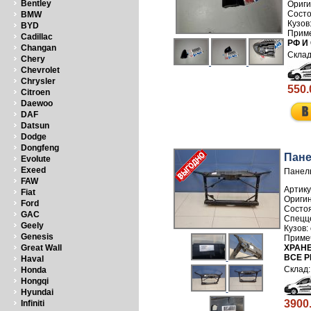
Bentley
BMW
BYD
Cadillac
РФ И
Changan
Chery
Chevrolet
Chrysler
550.
Citroen
Daewoo
DAF
Datsun
Dodge
Dongfeng
Пане
Evolute
Exeed
Панель
FAW
Артику
Fiat
Ford
GAC
Geely
Genesis
ХРАНЕ
Great Wall
ВСЕ Р
Haval
Honda
Hongqi
Hyundai
3900
Infiniti