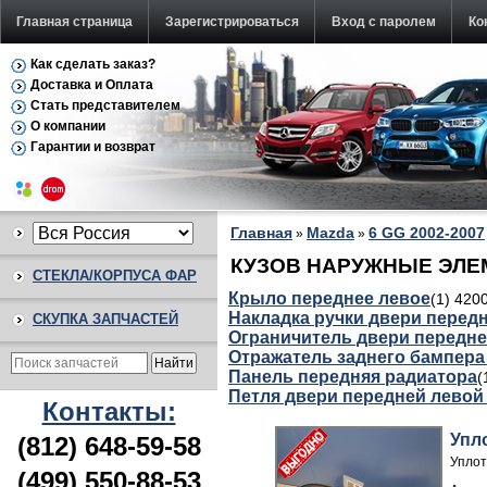
Главная страница
Зарегистрироваться
Вход с паролем
Ко
Как сделать заказ?
Доставка и Оплата
Стать представителем
О компании
Гарантии и возврат
Главная
Mazda
6 GG 2002-2007
»
»
КУЗОВ НАРУЖНЫЕ ЭЛЕМЕ
СТЕКЛА/КОРПУСА ФАР
Крыло переднее левое
(1) 420
Накладка ручки двери перед
СКУПКА ЗАПЧАСТЕЙ
Ограничитель двери передне
Отражатель заднего бампер
Панель передняя радиатора
(
Петля двери передней левой
Контакты:
Упл
(812) 648-59-58
Уплот
(499) 550-88-53