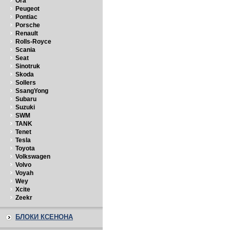
Ora
Peugeot
Pontiac
Porsche
Renault
Rolls-Royce
Scania
Seat
Sinotruk
Skoda
Sollers
SsangYong
Subaru
Suzuki
SWM
TANK
Tenet
Tesla
Toyota
Volkswagen
Volvo
Voyah
Wey
Xcite
Zeekr
БЛОКИ КСЕНОНА