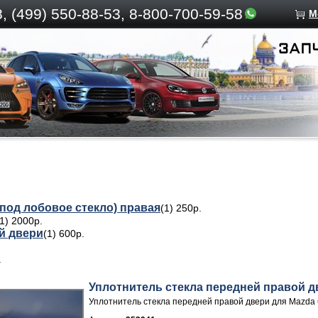
, (499)
550-88-53, 8-800-700-59-58
М
под лобовое стекло) правая
(1) 250р.
(1) 2000р.
й двери
(1) 600р.
.
Уплотнитель стекла передней правой д
Уплотнитель стекла передней правой двери для Mazda