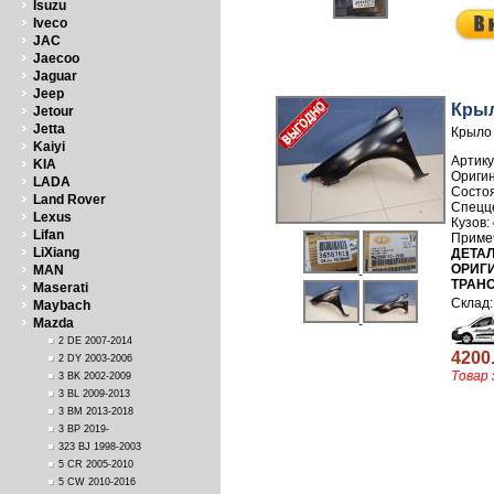
Isuzu
Iveco
JAC
Jaecoo
Jaguar
Jeep
Крыл
Jetour
Jetta
Крыло 
Kaiyi
Артику
KIA
LADA
Land Rover
Lexus
Lifan
LiXiang
ДЕТАЛ
ОРИГИ
MAN
ТРАН
Maserati
Maybach
Mazda
2 DE 2007-2014
4200
2 DY 2003-2006
Товар 
3 BK 2002-2009
3 BL 2009-2013
3 BM 2013-2018
3 BP 2019-
323 BJ 1998-2003
5 CR 2005-2010
5 CW 2010-2016