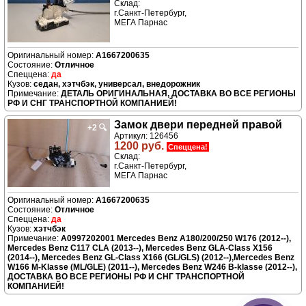
Склад:
г.Санкт-Петербург,
МЕГА Парнас
A1667200635
Отличное
да
седан, хэтчбэк, универсал, внедорожник
ДЕТАЛЬ ОРИГИНАЛЬНАЯ, ДОСТАВКА ВО ВСЕ РЕГИОНЫ
РФ И СНГ ТРАНСПОРТНОЙ КОМПАНИЕЙ!
Замок двери передней правой
+2
🔍
Артикул: 126456
1200 руб.
Спеццена!
Склад:
г.Санкт-Петербург,
МЕГА Парнас
A1667200635
Отличное
да
хэтчбэк
A0997202001 Mercedes Benz A180/200/250 W176 (2012--),
Mercedes Benz C117 CLA (2013--), Mercedes Benz GLA-Class X156
(2014--), Mercedes Benz GL-Class X166 (GL/GLS) (2012--),Mercedes Benz
W166 M-Klasse (ML/GLE) (2011--), Mercedes Benz W246 B-klasse (2012--),
ДОСТАВКА ВО ВСЕ РЕГИОНЫ РФ И СНГ ТРАНСПОРТНОЙ
КОМПАНИЕЙ!