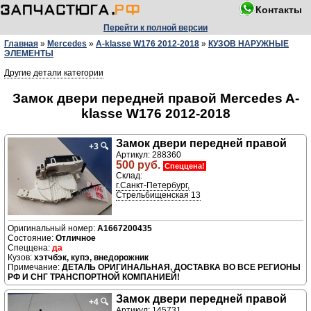
Контакты
Перейти к полной версии
Главная
»
Mercedes
»
A-klasse W176 2012-2018
»
КУЗОВ НАРУЖНЫЕ
ЭЛЕМЕНТЫ
Другие детали категории
Замок двери передней правой Mercedes A-
klasse W176 2012-2018
Замок двери передней правой
+3
🔍
Артикул: 288360
500 руб.
Спеццена!
Склад:
г.Санкт-Петербург,
Стрельбищенская 13
A1667200435
Отличное
да
хэтчбэк, купэ, внедорожник
ДЕТАЛЬ ОРИГИНАЛЬНАЯ, ДОСТАВКА ВО ВСЕ РЕГИОНЫ
РФ И СНГ ТРАНСПОРТНОЙ КОМПАНИЕЙ!
Замок двери передней правой
+4
🔍
Артикул: 145731