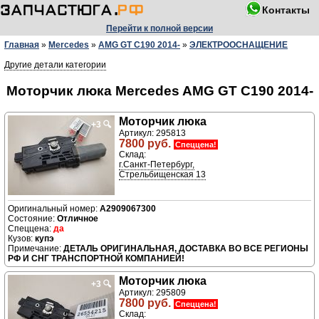
Контакты
Перейти к полной версии
Главная
»
Mercedes
»
AMG GT C190 2014-
»
ЭЛЕКТРООСНАЩЕНИЕ
Другие детали категории
Моторчик люка Mercedes AMG GT C190 2014-
Моторчик люка
+3
🔍
Артикул: 295813
7800 руб.
Спеццена!
Склад:
г.Санкт-Петербург,
Стрельбищенская 13
A2909067300
Отличное
да
купэ
ДЕТАЛЬ ОРИГИНАЛЬНАЯ, ДОСТАВКА ВО ВСЕ РЕГИОНЫ
РФ И СНГ ТРАНСПОРТНОЙ КОМПАНИЕЙ!
Моторчик люка
+3
🔍
Артикул: 295809
7800 руб.
Спеццена!
Склад: