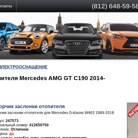
(812)
648-59-58
нтакты
ЭЛЕКТРООСНАЩЕНИЕ
пителя Mercedes AMG GT C190 2014-
орчик заслонки отопителя
чик заслонки отопителя для Mercedes G-klasse W463 1989-2018
ул:
247573
412650750
Отличное
да