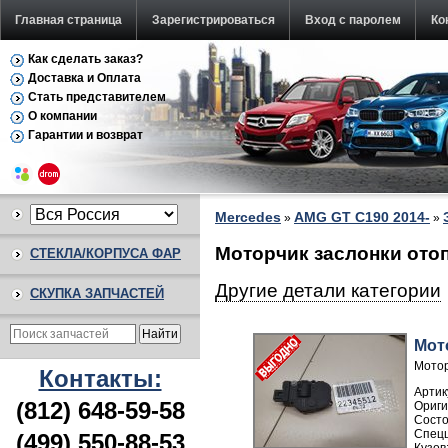
Главная страница
Зарегистрироваться
Вход с паролем
Ко
Как сделать заказ?
Доставка и Оплата
Стать представителем
О компании
Гарантии и возврат
Mercedes
AMG GT C190 2014-
»
»
Моторчик заслонки ото
СТЕКЛА/КОРПУСА ФАР
Другие детали категории
СКУПКА ЗАПЧАСТЕЙ
Мот
Мотор
Контакты:
Артик
(812) 648-59-58
(499) 550-88-53