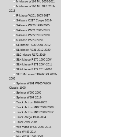
M-klasse W164 ML 2005-2011
M-klasse W166 ML GLE 2011-
2018
R-klasse W251 2005-2017
S-klasse C217 Coupe 2014-
S-klasse W220 1998-2005
S-klasse W221 2005-2013
S-klasse W222 2013-2020
S-klasse W223 2020-
SL-klasse R230 2001-2012
SL-klasse R231 2012-2020
SLC-klasse R172 2016-
SLK-klasse R170 1996-2004
SLK-klasse R171 2004-2011
SLK-klasse R172 2011-2016
SLR McLaren C199/R199 2003-
2009
Sprinter W901 W905 W909
Classic 1995-
Sprinter W906 2006-
Sprinter W907 2018-
Truck Actros 1996-2002
Truck Actros MP2 2002-2008
Truck Actros MP3 2008-2012
Truck Atego 1998-2004
Truck Axor 2006-
Vito Viano W639 2003-2014
Vito W447 2014-
Vito W638 1996-2003