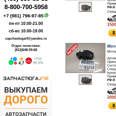
8-800-700-5958
РФ И
+7 (981) 796-97-85
пн-пт 10.00-21.00
1500
сб-вс 10.00-19.00
zapchastugarf@yandex.ru
Отдел логистики:
Мот
(812)648-59-68
Мотор
Артик
РФ И
2000