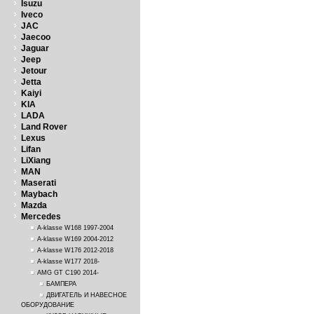
Isuzu
Iveco
JAC
Jaecoo
Jaguar
Jeep
Jetour
Jetta
Kaiyi
KIA
LADA
Land Rover
Lexus
Lifan
LiXiang
MAN
Maserati
Maybach
Mazda
Mercedes
A-klasse W168 1997-2004
A-klasse W169 2004-2012
A-klasse W176 2012-2018
A-klasse W177 2018-
AMG GT C190 2014-
БАМПЕРА
ДВИГАТЕЛЬ И НАВЕСНОЕ
ОБОРУДОВАНИЕ