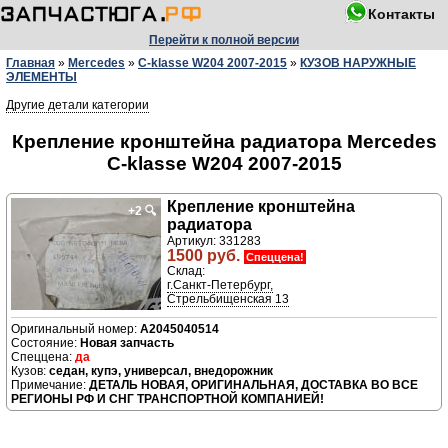
Контакты
Перейти к полной версии
Главная
»
Mercedes
»
C-klasse W204 2007-2015
»
КУЗОВ НАРУЖНЫЕ
ЭЛЕМЕНТЫ
Другие детали категории
Крепление кронштейна радиатора Mercedes
C-klasse W204 2007-2015
Крепление кронштейна
+2
🔍
радиатора
Артикул: 331283
1500 руб.
Спеццена!
Склад:
г.Санкт-Петербург,
Стрельбищенская 13
A2045040514
Новая запчасть
да
седан, купэ, универсал, внедорожник
ДЕТАЛЬ НОВАЯ, ОРИГИНАЛЬНАЯ, ДОСТАВКА ВО ВСЕ
РЕГИОНЫ РФ И СНГ ТРАНСПОРТНОЙ КОМПАНИЕЙ!